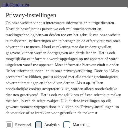
info@ardex.eu
+49 2302 664-0
Privacy-instellingen
Nederlands
Deutsch
Français
Op onze website vindt u interessante informatie en nuttige diensten.
Naast de basisfuncties passen we ook multimediacontent en
Producten
trackingtechnologieën van derden toe om het gebruik van onze website
Productoverzicht
te analyseren, verbeteringen aan te brengen en de effectiviteit van onze
Ruwbouw
advertenties te meten. Houd er rekening mee dat in deze gevallen
Dekvloeren
gegevens kunnen worden doorgegeven aan derde landen. Het is ook
Voorbereiding ondergrond
mogelijk dat er informatie wordt opgeslagen op uw apparaat of wordt
Vloeregalisaties
uitgelezen vanaf uw apparaat. Meer informatie hierover vindt u onder
Afdichtingen
Tegellijmen
‘Meer informatie tonen’ en in onze privacyverklaring. Door op ‘Alles
Voegmortels
accepteren’ te klikken, gaat u akkoord met alle trackingtechnologieën,
Voegen / Siliconen
advertentiemetingen en inhoud van derden. Als u op ‘Alleen
Montagelijmen
noodzakelijke cookies accepteren’ klikt, worden alleen noodzakelijke
Natuursteenprogramma
diensten geactiveerd. Het is ook mogelijk om zelf een selectie te maken
Vloerbedekkings- en parketlijmen
met behulp van de selectievakjes. U kunt deze instellingen op elk
Wandegalesaties
Accessoires
gewenst moment wijzigen door te klikken op ‘Privacy-instellingen’ in
PANDOMO®
de voettekst of ze intrekken voor gebruik in de toekomst.
GUTJAHR – Perfect in systeem
Badkamerrenovatie met wedi
Analytics
Marketing
Essentieel
Service