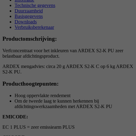
reCAPTCHA setzt ein notwendiges Cookie
Technische gegevens
Duurzaamheid
Doel
(_GRECAPTCHA), wenn es zum Zweck der
Basisgegevens
Risikoanalyse ausgeführt wird.
Downloads
Verbruiksberekenaar
Productomschrijving:
Verfconcentraat voor het inkleuren van ARDEX S2-K PU zeer
belastbaar afdichtingsproduct.
ARDEX mengadvies: circa 20 g ARDEX S2-K C op 6 kg ARDEX
S2-K PU.
Producthoogtepunten:
Hoog oppervlakte rendement
Om de tweede laag te kunnen herkennen bij
afdichtingswerkzaamheden met ARDEX S2-K PU
EMICODE:
EC 1 PLUS = zeer emissiearm PLUS