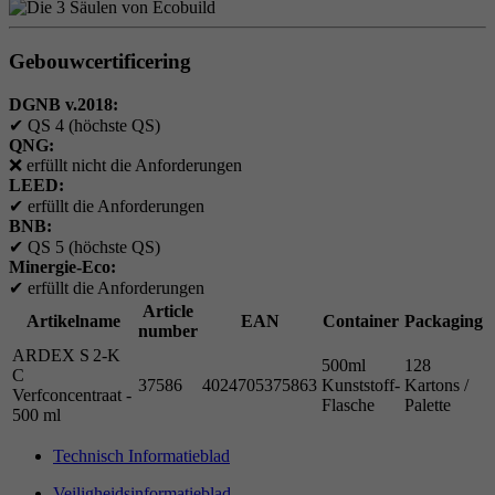
Gebouwcertificering
DGNB v.2018:
✔
QS 4 (höchste QS)
QNG:
❌
erfüllt nicht die Anforderungen
LEED:
✔
erfüllt die Anforderungen
BNB:
✔
QS 5 (höchste QS)
Minergie-Eco:
✔
erfüllt die Anforderungen
Article
Artikelname
EAN
Container
Packaging
number
ARDEX S 2-K
500ml
128
C
37586
4024705375863
Kunststoff-
Kartons /
Verfconcentraat -
Flasche
Palette
500 ml
Technisch Informatieblad
Veiligheidsinformatieblad