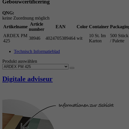
Gebouwcertificering
QNG:
keine Zuordnung möglich
Article
Artikelname
EAN
Color
Container
Packagin
number
ARDEX PM
10 St. Im
500 Stück
38946
4024705389464
wit
425
Karton
/ Palette
Technisch Informatieblad
Produkt auswählen
Digitale adviseur