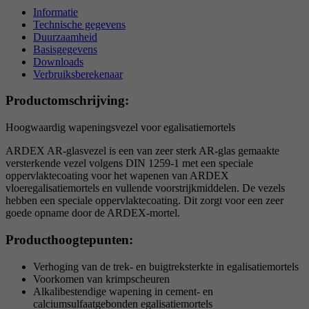
reCAPTCHA setzt ein notwendiges Cookie
Informatie
Technische gegevens
Doel
(_GRECAPTCHA), wenn es zum Zweck der
Duurzaamheid
Risikoanalyse ausgeführt wird.
Basisgegevens
Downloads
Verbruiksberekenaar
Productomschrijving:
Hoogwaardig wapeningsvezel voor egalisatiemortels
ARDEX AR-glasvezel is een van zeer sterk AR-glas gemaakte
versterkende vezel volgens DIN 1259-1 met een speciale
oppervlaktecoating voor het wapenen van ARDEX
vloeregalisatiemortels en vullende voorstrijkmiddelen. De vezels
hebben een speciale oppervlaktecoating. Dit zorgt voor een zeer
goede opname door de ARDEX-mortel.
Producthoogtepunten:
Verhoging van de trek- en buigtreksterkte in egalisatiemortels
Voorkomen van krimpscheuren
Alkalibestendige wapening in cement- en
calciumsulfaatgebonden egalisatiemortels