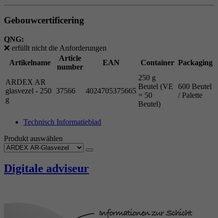
Gebouwcertificering
QNG:
❌
erfüllt nicht die Anforderungen
Article
Artikelname
EAN
Container
Packaging
number
250 g
ARDEX AR
Beutel (VE
600 Beutel
glasvezel - 250
37566
4024705375665
= 50
/ Palette
g
Beutel)
Technisch Informatieblad
Produkt auswählen
Digitale adviseur