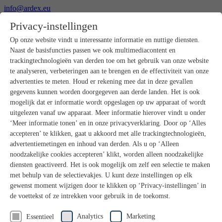
info@ardex.eu
+49 2302 664-0
Privacy-instellingen
Nederlands
Deutsch
Français
Op onze website vindt u interessante informatie en nuttige diensten.
Naast de basisfuncties passen we ook multimediacontent en
Producten
trackingtechnologieën van derden toe om het gebruik van onze website
Productoverzicht
te analyseren, verbeteringen aan te brengen en de effectiviteit van onze
Ruwbouw
advertenties te meten. Houd er rekening mee dat in deze gevallen
Dekvloeren
gegevens kunnen worden doorgegeven aan derde landen. Het is ook
Voorbereiding ondergrond
mogelijk dat er informatie wordt opgeslagen op uw apparaat of wordt
Vloeregalisaties
uitgelezen vanaf uw apparaat. Meer informatie hierover vindt u onder
Afdichtingen
Tegellijmen
‘Meer informatie tonen’ en in onze privacyverklaring. Door op ‘Alles
Voegmortels
accepteren’ te klikken, gaat u akkoord met alle trackingtechnologieën,
Voegen / Siliconen
advertentiemetingen en inhoud van derden. Als u op ‘Alleen
Montagelijmen
noodzakelijke cookies accepteren’ klikt, worden alleen noodzakelijke
Natuursteenprogramma
diensten geactiveerd. Het is ook mogelijk om zelf een selectie te maken
Vloerbedekkings- en parketlijmen
met behulp van de selectievakjes. U kunt deze instellingen op elk
Wandegalesaties
Accessoires
gewenst moment wijzigen door te klikken op ‘Privacy-instellingen’ in
PANDOMO®
de voettekst of ze intrekken voor gebruik in de toekomst.
GUTJAHR – Perfect in systeem
Badkamerrenovatie met wedi
Analytics
Marketing
Essentieel
Service