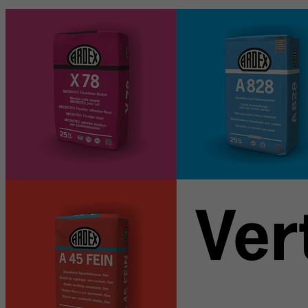
reCAPTCHA setzt ein notwendiges Cookie
Doel
(_GRECAPTCHA), wenn es zum Zweck der
Risikoanalyse ausgeführt wird.