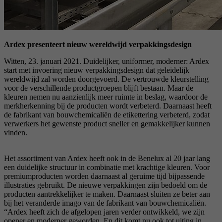
Ardex presenteert nieuw wereldwijd verpakkingsdesign
Witten, 23. januari 2021. Duidelijker, uniformer, moderner: Ardex
start met invoering nieuw verpakkingsdesign dat geleidelijk
wereldwijd zal worden doorgevoerd. De vertrouwde kleurstelling
voor de verschillende productgroepen blijft bestaan. Maar de
kleuren nemen nu aanzienlijk meer ruimte in beslag, waardoor de
merkherkenning bij de producten wordt verbeterd. Daarnaast heeft
de fabrikant van bouwchemicaliën de etikettering verbeterd, zodat
verwerkers het gewenste product sneller en gemakkelijker kunnen
vinden.
Het assortiment van Ardex heeft ook in de Benelux al 20 jaar lang
een duidelijke structuur in combinatie met krachtige kleuren. Voor
premiumproducten worden daarnaast al geruime tijd bijpassende
illustraties gebruikt. De nieuwe verpakkingen zijn bedoeld om de
producten aantrekkelijker te maken. Daarnaast sluiten ze beter aan
bij het veranderde imago van de fabrikant van bouwchemicaliën.
“Ardex heeft zich de afgelopen jaren verder ontwikkeld, we zijn
opener en moderner geworden. En dit komt nu ook tot uiting in