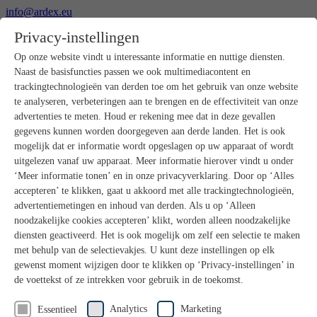
info@ardex.eu
+49 2302 664-0
Privacy-instellingen
Nederlands
Deutsch
Français
Op onze website vindt u interessante informatie en nuttige diensten.
Naast de basisfuncties passen we ook multimediacontent en
Producten
trackingtechnologieën van derden toe om het gebruik van onze website
Productoverzicht
te analyseren, verbeteringen aan te brengen en de effectiviteit van onze
Ruwbouw
advertenties te meten. Houd er rekening mee dat in deze gevallen
Dekvloeren
gegevens kunnen worden doorgegeven aan derde landen. Het is ook
Voorbereiding ondergrond
mogelijk dat er informatie wordt opgeslagen op uw apparaat of wordt
Vloeregalisaties
uitgelezen vanaf uw apparaat. Meer informatie hierover vindt u onder
Afdichtingen
Tegellijmen
‘Meer informatie tonen’ en in onze privacyverklaring. Door op ‘Alles
Voegmortels
accepteren’ te klikken, gaat u akkoord met alle trackingtechnologieën,
Voegen / Siliconen
advertentiemetingen en inhoud van derden. Als u op ‘Alleen
Montagelijmen
noodzakelijke cookies accepteren’ klikt, worden alleen noodzakelijke
Natuursteenprogramma
diensten geactiveerd. Het is ook mogelijk om zelf een selectie te maken
Vloerbedekkings- en parketlijmen
met behulp van de selectievakjes. U kunt deze instellingen op elk
Wandegalesaties
Accessoires
gewenst moment wijzigen door te klikken op ‘Privacy-instellingen’ in
PANDOMO®
de voettekst of ze intrekken voor gebruik in de toekomst.
GUTJAHR – Perfect in systeem
Badkamerrenovatie met wedi
Analytics
Marketing
Essentieel
Service