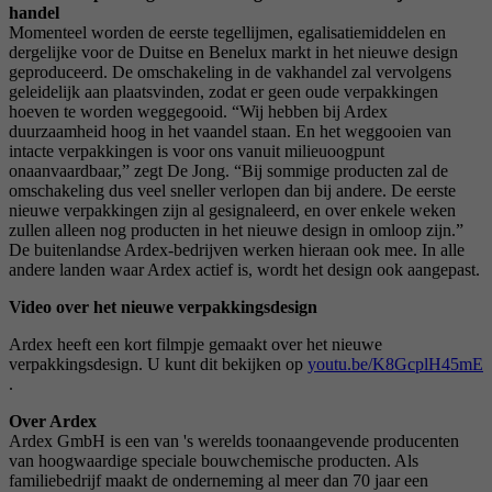
handel
Momenteel worden de eerste tegellijmen, egalisatiemiddelen en
dergelijke voor de Duitse en Benelux markt in het nieuwe design
geproduceerd. De omschakeling in de vakhandel zal vervolgens
geleidelijk aan plaatsvinden, zodat er geen oude verpakkingen
hoeven te worden weggegooid. “Wij hebben bij Ardex
duurzaamheid hoog in het vaandel staan. En het weggooien van
intacte verpakkingen is voor ons vanuit milieuoogpunt
onaanvaardbaar,” zegt De Jong. “Bij sommige producten zal de
omschakeling dus veel sneller verlopen dan bij andere. De eerste
nieuwe verpakkingen zijn al gesignaleerd, en over enkele weken
zullen alleen nog producten in het nieuwe design in omloop zijn.”
De buitenlandse Ardex-bedrijven werken hieraan ook mee. In alle
andere landen waar Ardex actief is, wordt het design ook aangepast.
Video over het nieuwe verpakkingsdesign
Ardex heeft een kort filmpje gemaakt over het nieuwe
verpakkingsdesign. U kunt dit bekijken op
youtu.be/K8GcplH45mE
.
Over Ardex
Ardex GmbH is een van 's werelds toonaangevende producenten
van hoogwaardige speciale bouwchemische producten. Als
familiebedrijf maakt de onderneming al meer dan 70 jaar een