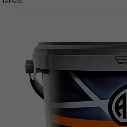
12-10-2021
reCAPTCHA setzt ein notwendiges Cookie
Doel
(_GRECAPTCHA), wenn es zum Zweck der
Risikoanalyse ausgeführt wird.