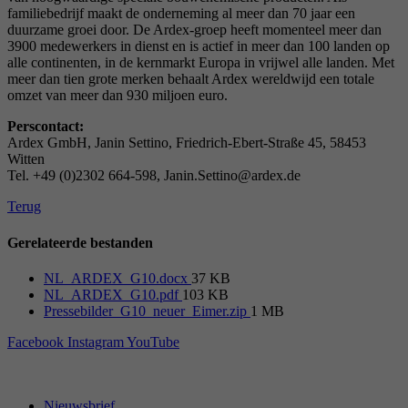
familiebedrijf maakt de onderneming al meer dan 70 jaar een
duurzame groei door. De Ardex-groep heeft momenteel meer dan
3900 medewerkers in dienst en is actief in meer dan 100 landen op
alle continenten, in de kernmarkt Europa in vrijwel alle landen. Met
meer dan tien grote merken behaalt Ardex wereldwijd een totale
omzet van meer dan 930 miljoen euro.
Perscontact:
Ardex GmbH, Janin Settino, Friedrich-Ebert-Straße 45, 58453
Witten
Tel. +49 (0)2302 664-598, Janin.Settino@ardex.de
Terug
Gerelateerde bestanden
NL_ARDEX_G10.docx
37 KB
NL_ARDEX_G10.pdf
103 KB
Pressebilder_G10_neuer_Eimer.zip
1 MB
Facebook
Instagram
YouTube
Nieuwsbrief