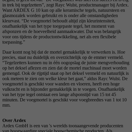
in trek bij tegelzetters”, zegt Rayc Wulst, productmanager bij Ardex.
Want ARDEX G 10 kan op alle keramische tegels, natuursteen en
glasmozaïek worden gebruikt en is onder alle omstandigheden
kleurvast. “De voegmortel behoudt altijd zijn kleurintensiteit,
onafhankelijk van het type toegepaste tegel, het moment van
afsponzen en de hoeveelheid aanmaakwater. Dat was belangrijk
voor ons tijdens de productontwikkeling, net als een flexibele
toepassing.”
Daar komt nog bij dat de mortel gemakkelijk te verwerken is. Hoe
precies, staat nu duidelijk en overzichtelijk op de emmer vermeld.
“Tegelzetters kunnen nu in één oogopslag de juiste mengverhouding
op het deksel aflezen en zien dat de mortel machinaal moet worden
gemengd. Ook de rijptijd staat op het deksel vermeld en natuurlijk is
ook meteen te zien om welke kleur het gaat,” aldus Rayc Wulst. De
voegmortel is geschikt voor wanden en vloeren, heeft een hoge
vulkracht en is bijzonder gemakkelijk in te voegen. Onafhankelijk
van het type tegel ontstaat een lange afsponstijd van 15 tot 45
minuten. De voegmortel is geschikt voor voegbreedtes van 1 tot 10
mm.
Over Ardex
Ardex GmbH is een van 's werelds toonaangevende producenten
van hoogwaardige speciale bouwchemische producten. Als