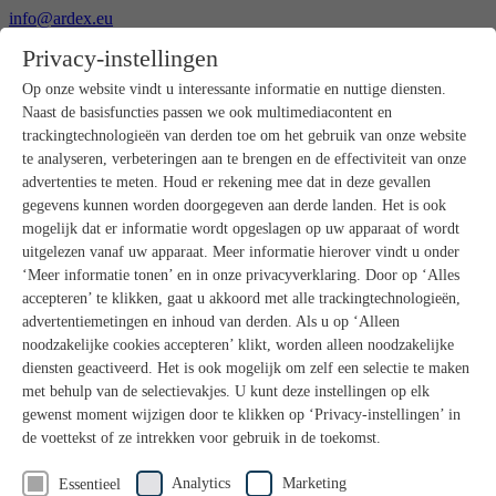
info@ardex.eu
+49 2302 664-0
Privacy-instellingen
Nederlands
Deutsch
Français
Op onze website vindt u interessante informatie en nuttige diensten.
Naast de basisfuncties passen we ook multimediacontent en
Producten
trackingtechnologieën van derden toe om het gebruik van onze website
Productoverzicht
te analyseren, verbeteringen aan te brengen en de effectiviteit van onze
Ruwbouw
advertenties te meten. Houd er rekening mee dat in deze gevallen
Dekvloeren
gegevens kunnen worden doorgegeven aan derde landen. Het is ook
Voorbereiding ondergrond
mogelijk dat er informatie wordt opgeslagen op uw apparaat of wordt
Vloeregalisaties
uitgelezen vanaf uw apparaat. Meer informatie hierover vindt u onder
Afdichtingen
Tegellijmen
‘Meer informatie tonen’ en in onze privacyverklaring. Door op ‘Alles
Voegmortels
accepteren’ te klikken, gaat u akkoord met alle trackingtechnologieën,
Voegen / Siliconen
advertentiemetingen en inhoud van derden. Als u op ‘Alleen
Montagelijmen
noodzakelijke cookies accepteren’ klikt, worden alleen noodzakelijke
Natuursteenprogramma
diensten geactiveerd. Het is ook mogelijk om zelf een selectie te maken
Vloerbedekkings- en parketlijmen
met behulp van de selectievakjes. U kunt deze instellingen op elk
Wandegalesaties
Accessoires
gewenst moment wijzigen door te klikken op ‘Privacy-instellingen’ in
PANDOMO®
de voettekst of ze intrekken voor gebruik in de toekomst.
GUTJAHR – Perfect in systeem
Badkamerrenovatie met wedi
Analytics
Marketing
Essentieel
Service