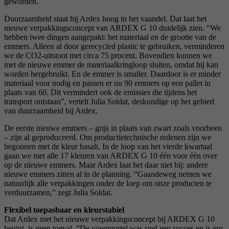
geworden.
Duurzaamheid staat bij Ardex hoog in het vaandel. Dat laat het
nieuwe verpakkingsconcept van ARDEX G 10 duidelijk zien. “We
hebben twee dingen aangepakt: het materiaal en de grootte van de
emmers. Alleen al door gerecycled plastic te gebruiken, verminderen
we de CO2-uitstoot met circa 75 procent. Bovendien kunnen we
met de nieuwe emmer de materiaalkringloop sluiten, omdat hij kan
worden hergebruikt. En de emmer is smaller. Daardoor is er minder
materiaal voor nodig en passen er nu 90 emmers op een pallet in
plaats van 60. Dit vermindert ook de emissies die tijdens het
transport ontstaan”, vertelt Julia Soldat, deskundige op het gebied
van duurzaamheid bij Ardex.
De eerste nieuwe emmers – grijs in plaats van zwart zoals voorheen
– zijn al geproduceerd. Om productietechnische redenen zijn we
begonnen met de kleur basalt. In de loop van het vierde kwartaal
gaan we met alle 17 kleuren van ARDEX G 10 één voor één over
op de nieuwe emmers. Maar Ardex laat het daar niet bij: andere
nieuwe emmers zitten al in de planning. “Gaandeweg nemen we
natuurlijk alle verpakkingen onder de loep om onze producten te
verduurzamen,” zegt Julia Soldat.
Flexibel toepasbaar en kleurstabiel
Dat Ardex met het nieuwe verpakkingsconcept bij ARDEX G 10
begint, is geen toeval. “De voegmortel was snel een succes en is erg