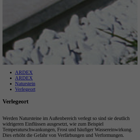
Laufzeit
6 Monate
reCAPTCHA setzt ein notwendiges Cookie
Zweck
(_GRECAPTCHA), wenn es zum Zweck der
Risikoanalyse ausgeführt wird.
ARDEX
ARDEX
Naturstein
Verlegeort
Verlegeort
Werden Natursteine im Außenbereich verlegt so sind sie deutlich
widrigeren Einflüssen ausgesetzt, wie zum Beispiel
Temperaturschwankungen, Frost und häufiger Wassereinwirkung.
Dies erhöht die Gefahr von Verfärbungen und Verformungen.