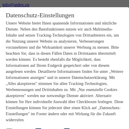
info@ardex.eu
+49 2302 664-0
Datenschutz-Einstellungen
Deutsch
Français
Nederlands
Unsere Website bietet Ihnen spannende Informationen und nützliche
Dienste. Neben den Basisfunktionen nutzen wir auch Multimedia-
Produkte
Inhalte und setzen Tracking-Technologien von Drittanbietern ein, um
Produktübersicht
die Nutzung unserer Website zu analysieren, Verbesserungen
Rohbau
vorzunehmen und die Wirksamkeit unserer Werbung zu messen. Bitte
Estrichverlegung
beachten Sie, dass in diesen Fällen Daten in Drittstaaten übermittelt
Untergrundvorbereitung
werden können. Es besteht ebenfalls die Möglichkeit, dass
Bodenspachtelmassen
Informationen auf Ihrem Endgerät gespeichert oder von diesem
Abdichtungen
Fliesenkleber
ausgelesen werden. Detaillierte Informationen finden Sie unter „Weitere
Fugenmörtel
Informationen anzeigen“ und in unserer Datenschutzerklärung. Mit
Fugendichtstoffe
„Alles akzeptieren“ stimmen Sie allen Tracking-Technologien,
Montagekleber
Werbemessungen und Drittinhalten zu. Mit „Nur essenzielle Cookies
Natursteinverlegung
akzeptieren“ werden nur notwendige Dienste aktiviert. Alternativ
Bodenbelags- und Parkettklebstoffe
können Sie Ihre individuelle Auswahl über Checkboxen festlegen. Diese
Wandspachtelmassen
Zubehör
Einstellungen können Sie jederzeit über einen Klick auf „Datenschutz-
PANDOMO®
Einstellungen“ im Footer ändern oder mit Wirkung für die Zukunft
GUTJAHR – Perfekt im System
widerrufen.
Badsanierung mit wedi
Service