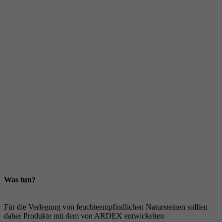
ausdehnt
als
die
Oberfläche,
beginnt
der
Naturstein
sich
zu
verschüsseln.
Die
Auswahl
geeigneter
Verlegematerialien
erfordert
daher
besondere
Sorgfalt.
Was tun?
Für die Verlegung von feuchteempfindlichen Natursteinen sollten
daher Produkte mit dem von ARDEX entwickelten