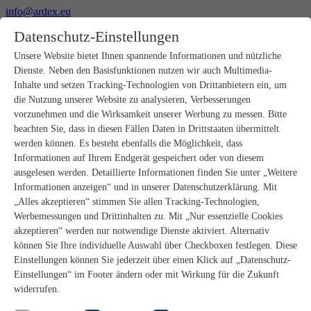
info@ardex.eu
+49 2302 664-0
Datenschutz-Einstellungen
Deutsch
Français
Nederlands
Unsere Website bietet Ihnen spannende Informationen und nützliche
Dienste. Neben den Basisfunktionen nutzen wir auch Multimedia-
Produkte
Inhalte und setzen Tracking-Technologien von Drittanbietern ein, um
Produktübersicht
die Nutzung unserer Website zu analysieren, Verbesserungen
Rohbau
vorzunehmen und die Wirksamkeit unserer Werbung zu messen. Bitte
Estrichverlegung
beachten Sie, dass in diesen Fällen Daten in Drittstaaten übermittelt
Untergrundvorbereitung
werden können. Es besteht ebenfalls die Möglichkeit, dass
Bodenspachtelmassen
Informationen auf Ihrem Endgerät gespeichert oder von diesem
Abdichtungen
Fliesenkleber
ausgelesen werden. Detaillierte Informationen finden Sie unter „Weitere
Fugenmörtel
Informationen anzeigen“ und in unserer Datenschutzerklärung. Mit
Fugendichtstoffe
„Alles akzeptieren“ stimmen Sie allen Tracking-Technologien,
Montagekleber
Werbemessungen und Drittinhalten zu. Mit „Nur essenzielle Cookies
Natursteinverlegung
akzeptieren“ werden nur notwendige Dienste aktiviert. Alternativ
Bodenbelags- und Parkettklebstoffe
können Sie Ihre individuelle Auswahl über Checkboxen festlegen. Diese
Wandspachtelmassen
Zubehör
Einstellungen können Sie jederzeit über einen Klick auf „Datenschutz-
PANDOMO®
Einstellungen“ im Footer ändern oder mit Wirkung für die Zukunft
GUTJAHR – Perfekt im System
widerrufen.
Badsanierung mit wedi
Service