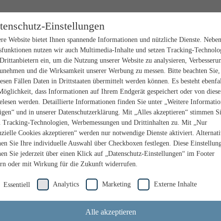
tenschutz-Einstellungen
re Website bietet Ihnen spannende Informationen und nützliche Dienste. Nebe
sfunktionen nutzen wir auch Multimedia-Inhalte und setzen Tracking-Technolo
Drittanbietern ein, um die Nutzung unserer Website zu analysieren, Verbesseru
unehmen und die Wirksamkeit unserer Werbung zu messen. Bitte beachten Sie,
iesen Fällen Daten in Drittstaaten übermittelt werden können. Es besteht ebenfal
Möglichkeit, dass Informationen auf Ihrem Endgerät gespeichert oder von dies
elesen werden. Detaillierte Informationen finden Sie unter „Weitere Informati
igen“ und in unserer Datenschutzerklärung. Mit „Alles akzeptieren“ stimmen S
n Tracking-Technologien, Werbemessungen und Drittinhalten zu. Mit „Nur
nzielle Cookies akzeptieren“ werden nur notwendige Dienste aktiviert. Alternat
en Sie Ihre individuelle Auswahl über Checkboxen festlegen. Diese Einstellun
en Sie jederzeit über einen Klick auf „Datenschutz-Einstellungen“ im Footer
rn oder mit Wirkung für die Zukunft widerrufen.
Analytics
Marketing
Externe Inhalte
Essentiell
Alle akzeptieren