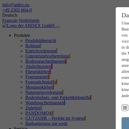
info@ardex.eu
+49 2302 664-0
Da
Deutsch
Français
Nederlands
Unse
Basi
Produkte
von 
Produktübersicht
vorz
Rohbau
in d
Estrichverlegung
die 
Untergrundvorbereitung
ausg
Bodenspachtelmassen
anze
Abdichtungen
Fliesenkleber
alle
Fugenmörtel
esse
Fugendichtstoffe
könn
Montagekleber
könn
Natursteinverlegung
ände
Bodenbelags- und Parkettklebstoffe
Wandspachtelmassen
Zubehör
PANDOMO®
GUTJAHR – Perfekt im System
Badsanierung mit wedi
Service