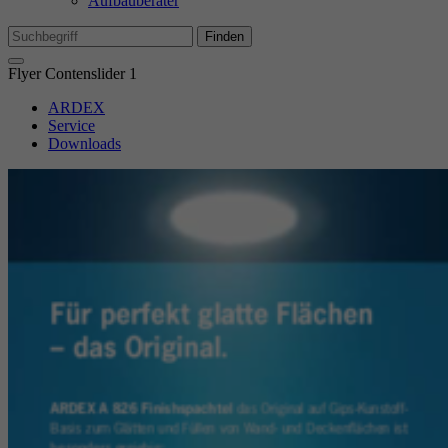
Aufbauberater
Mi
We
Finden
Flyer Contenslider 1
Ex
ARDEX
Wi
Service
In
Downloads