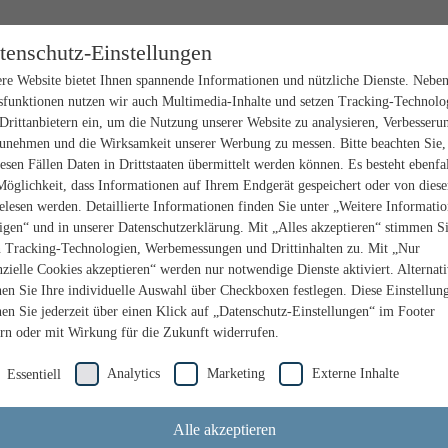
tenschutz-Einstellungen
re Website bietet Ihnen spannende Informationen und nützliche Dienste. Nebe
sfunktionen nutzen wir auch Multimedia-Inhalte und setzen Tracking-Technolo
Drittanbietern ein, um die Nutzung unserer Website zu analysieren, Verbesseru
unehmen und die Wirksamkeit unserer Werbung zu messen. Bitte beachten Sie,
iesen Fällen Daten in Drittstaaten übermittelt werden können. Es besteht ebenfal
Möglichkeit, dass Informationen auf Ihrem Endgerät gespeichert oder von dies
elesen werden. Detaillierte Informationen finden Sie unter „Weitere Informati
igen“ und in unserer Datenschutzerklärung. Mit „Alles akzeptieren“ stimmen S
n Tracking-Technologien, Werbemessungen und Drittinhalten zu. Mit „Nur
nzielle Cookies akzeptieren“ werden nur notwendige Dienste aktiviert. Alternat
en Sie Ihre individuelle Auswahl über Checkboxen festlegen. Diese Einstellun
en Sie jederzeit über einen Klick auf „Datenschutz-Einstellungen“ im Footer
rn oder mit Wirkung für die Zukunft widerrufen.
Analytics
Marketing
Externe Inhalte
Essentiell
Alle akzeptieren