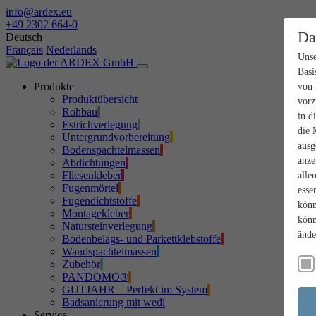
info@ardex.eu
+49 2302 664-0
Da
Deutsch
Français
Nederlands
Unse
Basi
Produkte
von 
Produktübersicht
vorz
Rohbau
in d
Estrichverlegung
die 
Untergrundvorbereitung
ausg
Bodenspachtelmassen
anze
Abdichtungen
Fliesenkleber
alle
Fugenmörtel
esse
Fugendichtstoffe
könn
Montagekleber
könn
Natursteinverlegung
ände
Bodenbelags- und Parkettklebstoffe
Wandspachtelmassen
Zubehör
PANDOMO®
GUTJAHR – Perfekt im System
Badsanierung mit wedi
Service