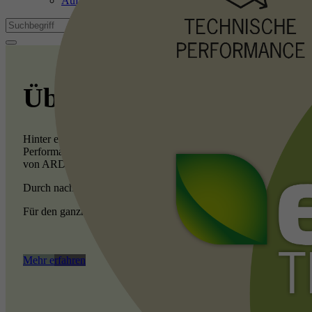
Aufbauberater
Mi
We
Finden
Ex
Wi
Überzeugend Nachhalti
In
Hinter ecobuild TECHNOLOGY steht ein umfassendes, systematis
Performance berücksichtigt. Da das Label nur die nachhaltigste
von ARDEX.
Durch nachgewiesene Umweltdaten und einer Vielzahl an Kriter
Für den ganzheitlichen Ansatz wurde unser Bewertungssystem in 
Mehr erfahren