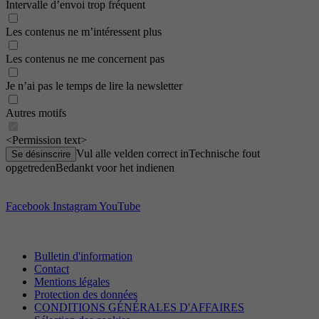
Intervalle d’envoi trop fréquent
Période
6 Monate
Les contenus ne m’intéressent plus
reCAPTCHA setzt ein notwendiges Cookie
Objectif
(_GRECAPTCHA), wenn es zum Zweck der
Les contenus ne me concernent pas
Risikoanalyse ausgeführt wird.
Je n’ai pas le temps de lire la newsletter
Autres motifs
<Permission text>
Vul alle velden correct in
Technische fout
Se désinscrire
opgetreden
Bedankt voor het indienen
Facebook
Instagram
YouTube
Bulletin d'information
Contact
Mentions légales
Protection des données
CONDITIONS GÉNÉRALES D'AFFAIRES