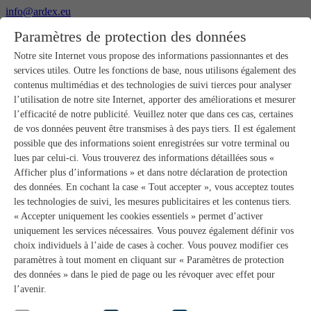
info@ardex.eu
+49 2302 664-0
Paramètres de protection des données
Français
Deutsch
Nederlands
Notre site Internet vous propose des informations passionnantes et des
services utiles. Outre les fonctions de base, nous utilisons également des
Produits
contenus multimédias et des technologies de suivi tierces pour analyser
Aperçu des produits
l’utilisation de notre site Internet, apporter des améliorations et mesurer
Gros-œuvre
l’efficacité de notre publicité. Veuillez noter que dans ces cas, certaines
Pose de chape
de vos données peuvent être transmises à des pays tiers. Il est également
Primaires et préparation de supports
possible que des informations soient enregistrées sur votre terminal ou
Enduits de ragréage pour sols
lues par celui-ci. Vous trouverez des informations détaillées sous «
Étanchéités
Mortiers-colles carrelage
Afficher plus d’informations » et dans notre déclaration de protection
Mortiers de jointoiement
des données. En cochant la case « Tout accepter », vous acceptez toutes
Étanchéités pour joints
les technologies de suivi, les mesures publicitaires et les contenus tiers.
Colles d’assemblage
« Accepter uniquement les cookies essentiels » permet d’activer
Pose de pierres naturelles
uniquement les services nécessaires. Vous pouvez également définir vos
Colles pour revêtements de sols et parquets
choix individuels à l’aide de cases à cocher. Vous pouvez modifier ces
Enduits de ragréage muraux
Accessoires
paramètres à tout moment en cliquant sur « Paramètres de protection
PANDOMO®
des données » dans le pied de page ou les révoquer avec effet pour
GUTJAHR – Le système parfait
l’avenir.
Systèmes salle de bain avec wedi
Service