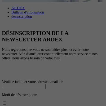
Objectif
avancée des scripts et des événements.
Objectif
Google Maps Karte für die Außendienstsuche
Période
1 An
ARDEX
Bulletin d'information
desinscription
Objectif
Définit les paramètres des groupes de cookies.
Nom
_gat
Prestataire
Google
DÉSINSCRIPTION DE LA
Nom
__cf_bm
NEWSLETTER ARDEX
Période
1 Jour
Prestataire
.myfonts.net
Nous regrettons que vous ne souhaitiez plus recevoir notre
Cookie Google pour contrôler la gestion
newsletter. Afin d’améliorer continuellement notre service et nos
Objectif
Période
30 minutes
avancée des scripts et des événements.
offres, nous avons besoin de votre avis.
Sert de licence pour l’utilisation d’une police
Objectif
de myfonts.net.
Veuillez indiquer votre adresse e-mail ici:
Nom
_GRECAPTCHA
Motif de désinscription:
Prestataire
Google reCAPTCHA