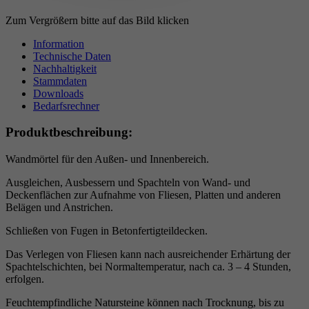
Laufzeit
6 Monate
Zum Vergrößern bitte auf das Bild klicken
reCAPTCHA setzt ein notwendiges Cookie
Information
Zweck
(_GRECAPTCHA), wenn es zum Zweck der
Technische Daten
Nachhaltigkeit
Risikoanalyse ausgeführt wird.
Stammdaten
Downloads
Bedarfsrechner
Produktbeschreibung:
Wandmörtel für den Außen- und Innenbereich.
Ausgleichen, Ausbessern und Spachteln von Wand- und
Deckenflächen zur Aufnahme von Fliesen, Platten und anderen
Belägen und Anstrichen.
Schließen von Fugen in Betonfertigteildecken.
Das Verlegen von Fliesen kann nach ausreichender Erhärtung der
Spachtelschichten, bei Normaltemperatur, nach ca. 3 – 4 Stunden,
erfolgen.
Feuchtempfindliche Natursteine können nach Trocknung, bis zu