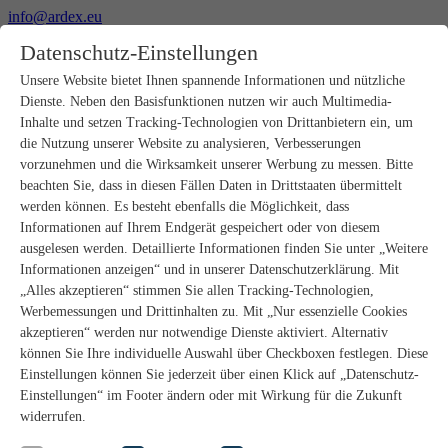
info@ardex.eu
+49 2302 664-0
Datenschutz-Einstellungen
Deutsch
Français
Nederlands
Unsere Website bietet Ihnen spannende Informationen und nützliche
Dienste. Neben den Basisfunktionen nutzen wir auch Multimedia-
Produkte
Inhalte und setzen Tracking-Technologien von Drittanbietern ein, um
Produktübersicht
die Nutzung unserer Website zu analysieren, Verbesserungen
Rohbau
vorzunehmen und die Wirksamkeit unserer Werbung zu messen. Bitte
Estrichverlegung
beachten Sie, dass in diesen Fällen Daten in Drittstaaten übermittelt
Untergrundvorbereitung
werden können. Es besteht ebenfalls die Möglichkeit, dass
Bodenspachtelmassen
Informationen auf Ihrem Endgerät gespeichert oder von diesem
Abdichtungen
Fliesenkleber
ausgelesen werden. Detaillierte Informationen finden Sie unter „Weitere
Fugenmörtel
Informationen anzeigen“ und in unserer Datenschutzerklärung. Mit
Fugendichtstoffe
„Alles akzeptieren“ stimmen Sie allen Tracking-Technologien,
Montagekleber
Werbemessungen und Drittinhalten zu. Mit „Nur essenzielle Cookies
Natursteinverlegung
akzeptieren“ werden nur notwendige Dienste aktiviert. Alternativ
Bodenbelags- und Parkettklebstoffe
können Sie Ihre individuelle Auswahl über Checkboxen festlegen. Diese
Wandspachtelmassen
Zubehör
Einstellungen können Sie jederzeit über einen Klick auf „Datenschutz-
PANDOMO®
Einstellungen“ im Footer ändern oder mit Wirkung für die Zukunft
GUTJAHR – Perfekt im System
widerrufen.
Badsanierung mit wedi
Service