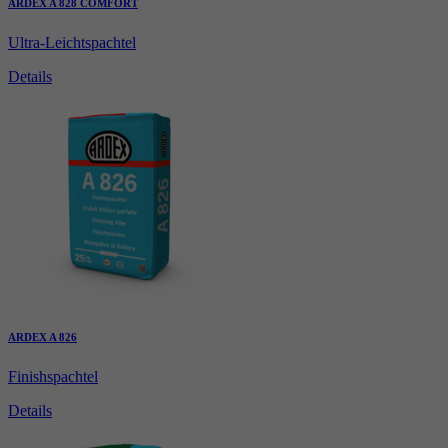
ARDEX A 828 COMFORT
Ultra-Leichtspachtel
Details
ARDEX A 826
Finishspachtel
Details