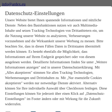
info@ardex.eu
+49 2302 664-0
Datenschutz-Einstellungen
Deutsch
Français
Nederlands
Unsere Website bietet Ihnen spannende Informationen und nützliche
Dienste. Neben den Basisfunktionen nutzen wir auch Multimedia-
Produkte
Inhalte und setzen Tracking-Technologien von Drittanbietern ein, um
Produktübersicht
die Nutzung unserer Website zu analysieren, Verbesserungen
Rohbau
vorzunehmen und die Wirksamkeit unserer Werbung zu messen. Bitte
Estrichverlegung
beachten Sie, dass in diesen Fällen Daten in Drittstaaten übermittelt
Untergrundvorbereitung
werden können. Es besteht ebenfalls die Möglichkeit, dass
Bodenspachtelmassen
Informationen auf Ihrem Endgerät gespeichert oder von diesem
Abdichtungen
Fliesenkleber
ausgelesen werden. Detaillierte Informationen finden Sie unter „Weitere
Fugenmörtel
Informationen anzeigen“ und in unserer Datenschutzerklärung. Mit
Fugendichtstoffe
„Alles akzeptieren“ stimmen Sie allen Tracking-Technologien,
Montagekleber
Werbemessungen und Drittinhalten zu. Mit „Nur essenzielle Cookies
Natursteinverlegung
akzeptieren“ werden nur notwendige Dienste aktiviert. Alternativ
Bodenbelags- und Parkettklebstoffe
können Sie Ihre individuelle Auswahl über Checkboxen festlegen. Diese
Wandspachtelmassen
Zubehör
Einstellungen können Sie jederzeit über einen Klick auf „Datenschutz-
PANDOMO®
Einstellungen“ im Footer ändern oder mit Wirkung für die Zukunft
GUTJAHR – Perfekt im System
widerrufen.
Badsanierung mit wedi
Service