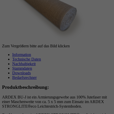
Cookie von Google zur Steuerung der
Zweck
Laufzeit
1 Jahr
erweiterten Script- und Ereignisbehandlung.
Zweck
Google Maps Karte für die Außendienstsuche
Zweck
Setzt die Einstellungen der Cookie-Gruppen.
Name
_gat
Name
__cf_bm
Anbieter
Google
Zum Vergrößern bitte auf das Bild klicken
Anbieter
.myfonts.net
Laufzeit
1 Tag
Information
Technische Daten
Laufzeit
30 Minuten
Cookie von Google zur Steuerung der
Zweck
Nachhaltigkeit
erweiterten Script- und Ereignisbehandlung.
Stammdaten
Dient als Lizenz zur Verwendung einer Schrift
Downloads
Zweck
von myfonts.net.
Bedarfsrechner
Produktbeschreibung:
Name
_GRECAPTCHA
ARDEX BU-J ist ein Armierungsgewebe aus 100% Jutefaser mit
einer Maschenweite von ca. 5 x 5 mm zum Einsatz im ARDEX
Anbieter
Google reCAPTCHA
STRONGLITE
®
eco Leichtestrich-Systemboden.