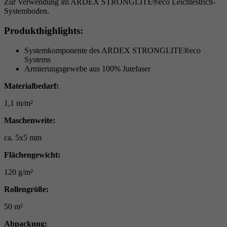
Zur Verwendung im ARDEX STRONGLITE
®
eco Leichtestrich-
Laufzeit
6 Monate
Systemboden.
reCAPTCHA setzt ein notwendiges Cookie
Produkthighlights:
Zweck
(_GRECAPTCHA), wenn es zum Zweck der
Systemkomponente des ARDEX STRONGLITE®eco
Risikoanalyse ausgeführt wird.
Systems
Armierungsgewebe aus 100% Jutefaser
Materialbedarf:
1,1 m/m²
Maschenweite:
ca. 5x5 mm
Flächengewicht:
120 g/m²
Rollengröße:
50 m²
Abpackung: