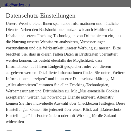
info@ardex.eu
+49 2302 664-0
Datenschutz-Einstellungen
Deutsch
Français
Nederlands
Unsere Website bietet Ihnen spannende Informationen und nützliche
Dienste. Neben den Basisfunktionen nutzen wir auch Multimedia-
Produkte
Inhalte und setzen Tracking-Technologien von Drittanbietern ein, um
Produktübersicht
die Nutzung unserer Website zu analysieren, Verbesserungen
Rohbau
vorzunehmen und die Wirksamkeit unserer Werbung zu messen. Bitte
Estrichverlegung
beachten Sie, dass in diesen Fällen Daten in Drittstaaten übermittelt
Untergrundvorbereitung
werden können. Es besteht ebenfalls die Möglichkeit, dass
Bodenspachtelmassen
Informationen auf Ihrem Endgerät gespeichert oder von diesem
Abdichtungen
Fliesenkleber
ausgelesen werden. Detaillierte Informationen finden Sie unter „Weitere
Fugenmörtel
Informationen anzeigen“ und in unserer Datenschutzerklärung. Mit
Fugendichtstoffe
„Alles akzeptieren“ stimmen Sie allen Tracking-Technologien,
Montagekleber
Werbemessungen und Drittinhalten zu. Mit „Nur essenzielle Cookies
Natursteinverlegung
akzeptieren“ werden nur notwendige Dienste aktiviert. Alternativ
Bodenbelags- und Parkettklebstoffe
können Sie Ihre individuelle Auswahl über Checkboxen festlegen. Diese
Wandspachtelmassen
Zubehör
Einstellungen können Sie jederzeit über einen Klick auf „Datenschutz-
PANDOMO®
Einstellungen“ im Footer ändern oder mit Wirkung für die Zukunft
GUTJAHR – Perfekt im System
widerrufen.
Badsanierung mit wedi
Service