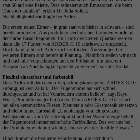
statt 60 auf eine Palette. Dies reduziert auch Emissionen, die beim
Transport anfallen“, erklärt Dr. Julia Soldat,
Nachhaltigkeitsbeauftragte bei Ardex.
Die ersten neuen Eimer – in grau statt wie bisher in schwarz – sind
bereits produziert. Aus produktionstechnischen Gründen wurde mit
der Farbe Basalt begonnen. Im Laufe des vierten Quartals werden
dann alle 17 Farben von ARDEX G 10 schrittweise umgestellt.
Doch damit gibt sich Ardex nicht zufrieden: Änderungen bei
weiteren Eimern sind bereits in Planung. „Natürlich stellen wir nach
und nach alle Verpackungen auf den Prüfstand, um unserem
Anspruch an Nachhaltigkeit gerecht zu werden“, so Julia Soldat.
Flexibel einsetzbar und farbstabil
Dass Ardex mit dem neuen Verpackungskonzept bei ARDEX G 10
anfängt, ist kein Zufall. „Der Fugenmörtel hat sich schnell
durchgesetzt und ist bei Verarbeitern extrem beliebt“, sagt Rayc
Wulst, Produktmanager bei Ardex. Denn ARDEX G 10 lässt sich
bei allen keramischen Fliesen, Naturstein oder Glasmosaik einsetzen
und bleibt immer farbstabil. „Unabhängig vom eingesetzten
Belagsmaterial, vom Waschzeitpunkt und der Wassermenge behält
der Fugenmörtel immer seine hohe Farbbrillanz. Das war uns bei
der Produktentwicklung wichtig, ebenso wie der flexible Einsatz.“
Hinzu kommt die bequeme Verarbeitung, die jetzt durch