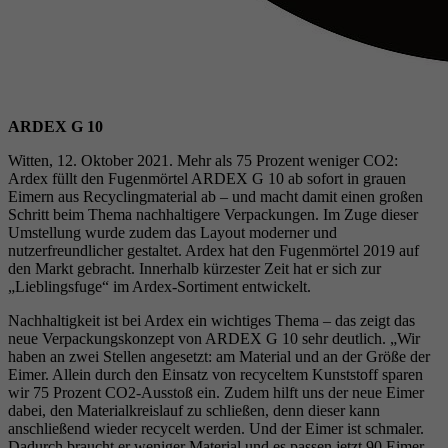
ARDEX G 10
Witten, 12. Oktober 2021. Mehr als 75 Prozent weniger CO2:
Ardex füllt den Fugenmörtel ARDEX G 10 ab sofort in grauen
Eimern aus Recyclingmaterial ab – und macht damit einen großen
Schritt beim Thema nachhaltigere Verpackungen. Im Zuge dieser
Umstellung wurde zudem das Layout moderner und
nutzerfreundlicher gestaltet. Ardex hat den Fugenmörtel 2019 auf
den Markt gebracht. Innerhalb kürzester Zeit hat er sich zur
„Lieblingsfuge“ im Ardex-Sortiment entwickelt.
Nachhaltigkeit ist bei Ardex ein wichtiges Thema – das zeigt das
neue Verpackungskonzept von ARDEX G 10 sehr deutlich. „Wir
haben an zwei Stellen angesetzt: am Material und an der Größe der
Eimer. Allein durch den Einsatz von recyceltem Kunststoff sparen
wir 75 Prozent CO2-Ausstoß ein. Zudem hilft uns der neue Eimer
dabei, den Materialkreislauf zu schließen, denn dieser kann
anschließend wieder recycelt werden. Und der Eimer ist schmaler.
Dadurch braucht er weniger Material und es passen jetzt 90 Eimer