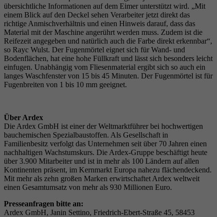
übersichtliche Informationen auf dem Eimer unterstützt wird. „Mit
einem Blick auf den Deckel sehen Verarbeiter jetzt direkt das
richtige Anmischverhältnis und einen Hinweis darauf, dass das
Material mit der Maschine angerührt werden muss. Zudem ist die
Reifezeit angegeben und natürlich auch die Farbe direkt erkennbar“,
so Rayc Wulst. Der Fugenmörtel eignet sich für Wand- und
Bodenflächen, hat eine hohe Füllkraft und lässt sich besonders leicht
einfugen. Unabhängig vom Fliesenmaterial ergibt sich so auch ein
langes Waschfenster von 15 bis 45 Minuten. Der Fugenmörtel ist für
Fugenbreiten von 1 bis 10 mm geeignet.
Über Ardex
Die Ardex GmbH ist einer der Weltmarktführer bei hochwertigen
bauchemischen Spezialbaustoffen. Als Gesellschaft in
Familienbesitz verfolgt das Unternehmen seit über 70 Jahren einen
nachhaltigen Wachstumskurs. Die Ardex-Gruppe beschäftigt heute
über 3.900 Mitarbeiter und ist in mehr als 100 Ländern auf allen
Kontinenten präsent, im Kernmarkt Europa nahezu flächendeckend.
Mit mehr als zehn großen Marken erwirtschaftet Ardex weltweit
einen Gesamtumsatz von mehr als 930 Millionen Euro.
Presseanfragen bitte an:
Ardex GmbH, Janin Settino, Friedrich-Ebert-Straße 45, 58453