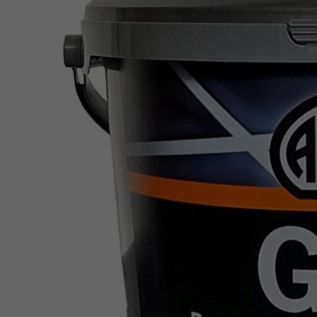
Laufzeit
6 Monate
reCAPTCHA setzt ein notwendiges Cookie
Zweck
(_GRECAPTCHA), wenn es zum Zweck der
Risikoanalyse ausgeführt wird.