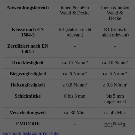
Anwendungsbereich
Innen & außen
Innen & außen
Wand & Decke
Wand &
Decke
Klasse nach EN
R2 (statisch nicht
R1 (statisch
1504-3
relevant)
nicht relevant)
Zertifiziert nach EN
-
-
1504-7
Druckfestigkeit
ca. 15 N/mm²
ca. 10 N/mm²
Biegezugfestigkeit
ca. 6 N/mm²
ca. 5 N/mm²
Haftzugfestigkeit
≥ 0,8 N/mm²
≥ 0,8 N/mm²
Schichtdicke
0 bis 3 mm
bis 5 mm
ungestreckt
Verarbeitungszeit
ca. 30 Min.
ca. 45 Min.
EMICODE
-
PLUS
EC1
R
Facebook
Instagram
YouTube