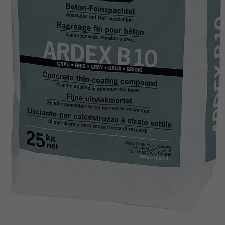
Laufzeit
6 Monate
reCAPTCHA setzt ein notwendiges Cookie
Zweck
(_GRECAPTCHA), wenn es zum Zweck der
Risikoanalyse ausgeführt wird.