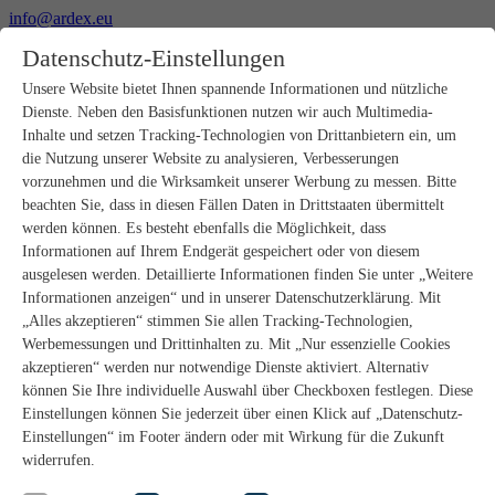
info@ardex.eu
+49 2302 664-0
Datenschutz-Einstellungen
Deutsch
Français
Nederlands
Unsere Website bietet Ihnen spannende Informationen und nützliche
Dienste. Neben den Basisfunktionen nutzen wir auch Multimedia-
Produkte
Inhalte und setzen Tracking-Technologien von Drittanbietern ein, um
Produktübersicht
die Nutzung unserer Website zu analysieren, Verbesserungen
Rohbau
vorzunehmen und die Wirksamkeit unserer Werbung zu messen. Bitte
Estrichverlegung
beachten Sie, dass in diesen Fällen Daten in Drittstaaten übermittelt
Untergrundvorbereitung
werden können. Es besteht ebenfalls die Möglichkeit, dass
Bodenspachtelmassen
Informationen auf Ihrem Endgerät gespeichert oder von diesem
Abdichtungen
Fliesenkleber
ausgelesen werden. Detaillierte Informationen finden Sie unter „Weitere
Fugenmörtel
Informationen anzeigen“ und in unserer Datenschutzerklärung. Mit
Fugendichtstoffe
„Alles akzeptieren“ stimmen Sie allen Tracking-Technologien,
Montagekleber
Werbemessungen und Drittinhalten zu. Mit „Nur essenzielle Cookies
Natursteinverlegung
akzeptieren“ werden nur notwendige Dienste aktiviert. Alternativ
Bodenbelags- und Parkettklebstoffe
können Sie Ihre individuelle Auswahl über Checkboxen festlegen. Diese
Wandspachtelmassen
Zubehör
Einstellungen können Sie jederzeit über einen Klick auf „Datenschutz-
PANDOMO®
Einstellungen“ im Footer ändern oder mit Wirkung für die Zukunft
GUTJAHR – Perfekt im System
widerrufen.
Badsanierung mit wedi
Service