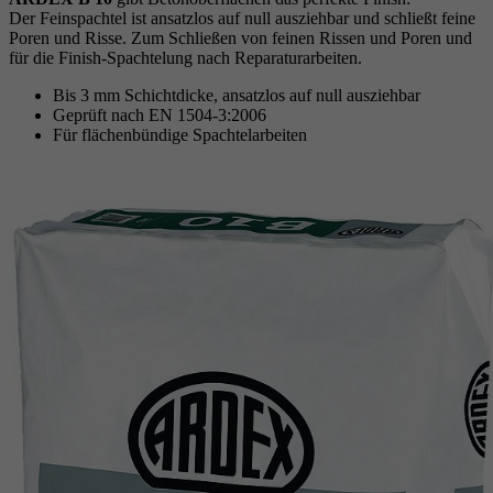
Cookie von Google zur Steuerung der
Der Feinspachtel ist ansatzlos auf null ausziehbar und schließt feine
Zweck
Laufzeit
1 Jahr
Poren und Risse. Zum Schließen von feinen Rissen und Poren und
erweiterten Script- und Ereignisbehandlung.
Zweck
Google Maps Karte für die Außendienstsuche
für die Finish-Spachtelung nach Reparaturarbeiten.
Zweck
Setzt die Einstellungen der Cookie-Gruppen.
Bis 3 mm Schichtdicke, ansatzlos auf null ausziehbar
Name
_gat
Geprüft nach EN 1504-3:2006
Für flächenbündige Spachtelarbeiten
Name
__cf_bm
Anbieter
Google
Anbieter
.myfonts.net
Laufzeit
1 Tag
Laufzeit
30 Minuten
Cookie von Google zur Steuerung der
Zweck
erweiterten Script- und Ereignisbehandlung.
Dient als Lizenz zur Verwendung einer Schrift
Zweck
von myfonts.net.
Name
_GRECAPTCHA
Anbieter
Google reCAPTCHA