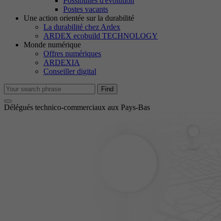
Possibilités d'évolution
M
Postes vacants
Le
Une action orientée sur la durabilité
no
La durabilité chez Ardex
ARDEX ecobuild TECHNOLOGY
Monde numérique
Offres numériques
Co
ARDEXIA
No
Conseiller digital
in
Find
Délégués technico-commerciaux aux Pays-Bas