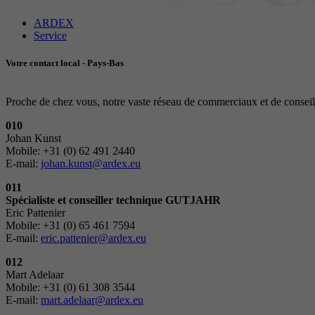
ARDEX
Service
Votre contact local - Pays-Bas
Proche de chez vous, notre vaste réseau de commerciaux et de conseil
010
Johan Kunst
Mobile: +31 (0) 62 491 2440
E-mail:
johan.kunst@ardex.eu
011
Spécialiste et conseiller technique GUTJAHR
Eric Pattenier
Mobile: +31 (0) 65 461 7594
E-mail:
eric.pattenier@ardex.eu
012
Mart Adelaar
Mobile: +31 (0) 61 308 3544
E-mail:
mart.adelaar@ardex.eu