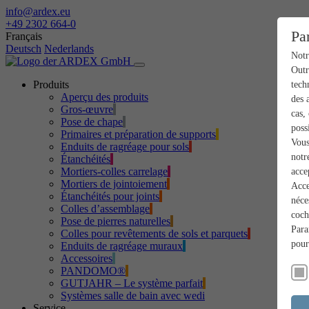
info@ardex.eu
+49 2302 664-0
Pa
Français
Deutsch
Nederlands
Notr
Outr
Produits
tech
Aperçu des produits
des 
Gros-œuvre
cas,
Pose de chape
poss
Primaires et préparation de supports
Vous
Enduits de ragréage pour sols
notr
Étanchéités
Mortiers-colles carrelage
acce
Mortiers de jointoiement
Acce
Étanchéités pour joints
néce
Colles d’assemblage
coch
Pose de pierres naturelles
Para
Colles pour revêtements de sols et parquets
pour
Enduits de ragréage muraux
Accessoires
PANDOMO®
GUTJAHR – Le système parfait
Systèmes salle de bain avec wedi
Service