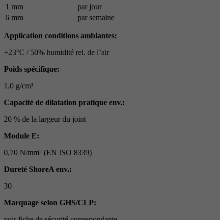
1 mm
par jour
6 mm
par semaine
Application conditions ambiantes:
+23°C / 50% humidité rel. de l’air
Poids spécifique:
1,0 g/cm³
Capacité de dilatation pratique env.:
20 % de la largeur du joint
Module E:
0,70 N/mm² (EN ISO 8339)
Dureté ShoreA env.:
30
Marquage selon GHS/CLP:
voir fiche de sécurité correspondante