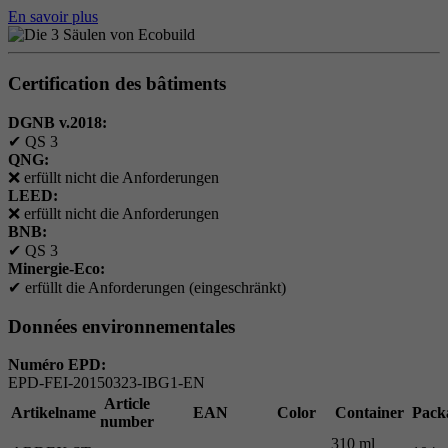
En savoir plus
Certification des bâtiments
DGNB v.2018:
✔
QS 3
QNG:
❌
erfüllt nicht die Anforderungen
LEED:
❌
erfüllt nicht die Anforderungen
BNB:
✔
QS 3
Minergie-Eco:
✔
erfüllt die Anforderungen (eingeschränkt)
Données environnementales
Numéro EPD:
EPD-FEI-20150323-IBG1-EN
Article
Artikelname
EAN
Color
Container
Pack
number
310 ml