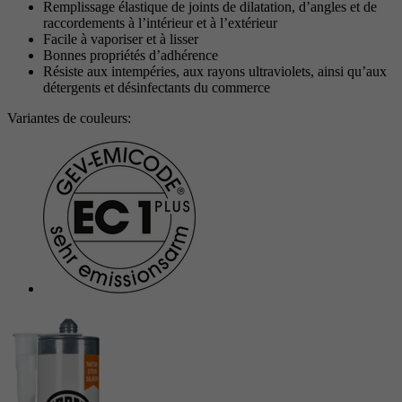
Objectif
Remplissage élastique de joints de dilatation, d’angles et de
avancée des scripts et des événements.
Objectif
Google Maps Karte für die Außendienstsuche
raccordements à l’intérieur et à l’extérieur
Période
1 An
Facile à vaporiser et à lisser
Bonnes propriétés d’adhérence
Objectif
Définit les paramètres des groupes de cookies.
Résiste aux intempéries, aux rayons ultraviolets, ainsi qu’aux
Nom
_gat
détergents et désinfectants du commerce
Prestataire
Google
Variantes de couleurs:
Nom
__cf_bm
Période
1 Jour
Prestataire
.myfonts.net
Cookie Google pour contrôler la gestion
Objectif
Période
30 minutes
avancée des scripts et des événements.
Sert de licence pour l’utilisation d’une police
Objectif
de myfonts.net.
Nom
_GRECAPTCHA
Prestataire
Google reCAPTCHA