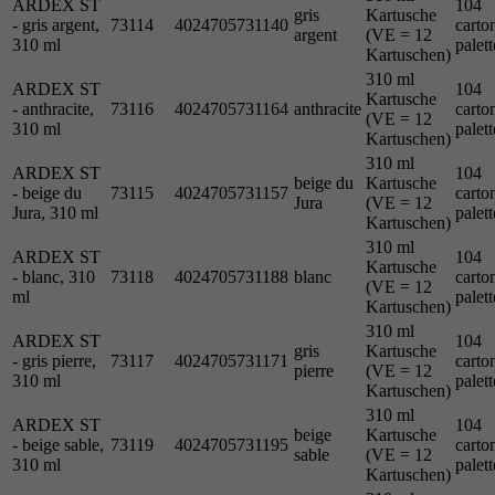
ARDEX ST
104
gris
Kartusche
- gris argent,
73114
4024705731140
carto
argent
(VE = 12
310 ml
palett
Kartuschen)
310 ml
ARDEX ST
104
Kartusche
- anthracite,
73116
4024705731164
anthracite
carto
(VE = 12
310 ml
palett
Kartuschen)
310 ml
ARDEX ST
104
beige du
Kartusche
- beige du
73115
4024705731157
carto
Jura
(VE = 12
Jura, 310 ml
palett
Kartuschen)
310 ml
ARDEX ST
104
Kartusche
- blanc, 310
73118
4024705731188
blanc
carto
(VE = 12
ml
palett
Kartuschen)
310 ml
ARDEX ST
104
gris
Kartusche
- gris pierre,
73117
4024705731171
carto
pierre
(VE = 12
310 ml
palett
Kartuschen)
310 ml
ARDEX ST
104
beige
Kartusche
- beige sable,
73119
4024705731195
carto
sable
(VE = 12
310 ml
palett
Kartuschen)