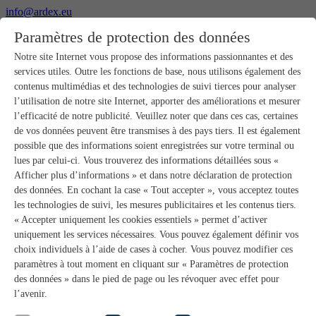
info@ardex.eu
+49 2302 664-0
Paramètres de protection des données
Français
Deutsch
Nederlands
Notre site Internet vous propose des informations passionnantes et des
services utiles. Outre les fonctions de base, nous utilisons également des
Produits
contenus multimédias et des technologies de suivi tierces pour analyser
Aperçu des produits
l’utilisation de notre site Internet, apporter des améliorations et mesurer
Gros-œuvre
l’efficacité de notre publicité. Veuillez noter que dans ces cas, certaines
Pose de chape
de vos données peuvent être transmises à des pays tiers. Il est également
Primaires et préparation de supports
possible que des informations soient enregistrées sur votre terminal ou
Enduits de ragréage pour sols
lues par celui-ci. Vous trouverez des informations détaillées sous «
Étanchéités
Mortiers-colles carrelage
Afficher plus d’informations » et dans notre déclaration de protection
Mortiers de jointoiement
des données. En cochant la case « Tout accepter », vous acceptez toutes
Étanchéités pour joints
les technologies de suivi, les mesures publicitaires et les contenus tiers.
Colles d’assemblage
« Accepter uniquement les cookies essentiels » permet d’activer
Pose de pierres naturelles
uniquement les services nécessaires. Vous pouvez également définir vos
Colles pour revêtements de sols et parquets
choix individuels à l’aide de cases à cocher. Vous pouvez modifier ces
Enduits de ragréage muraux
Accessoires
paramètres à tout moment en cliquant sur « Paramètres de protection
PANDOMO®
des données » dans le pied de page ou les révoquer avec effet pour
GUTJAHR – Le système parfait
l’avenir.
Systèmes salle de bain avec wedi
Service