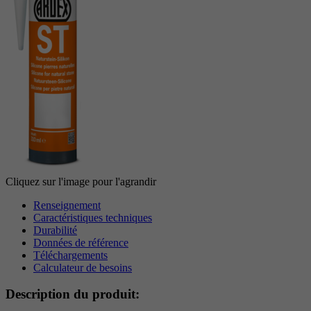
Période
6 Monate
reCAPTCHA setzt ein notwendiges Cookie
Objectif
(_GRECAPTCHA), wenn es zum Zweck der
Risikoanalyse ausgeführt wird.
Cliquez sur l'image pour l'agrandir
Renseignement
Caractéristiques techniques
Durabilité
Données de référence
Téléchargements
Calculateur de besoins
Description du produit: