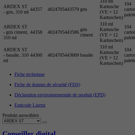
310 ml
104
ARDEX ST
Kartusche
44357
4024705443579
gris
carto
- gris, 310 ml
(VE = 12
palett
Kartuschen)
310 ml
ARDEX ST
104
gris
Kartusche
- gris ciment,
44358
4024705443586
carto
ciment
(VE = 12
310 ml
palett
Kartuschen)
310 ml
ARDEX ST
104
Kartusche
- basalte, 310
44360
4024705443609
basalte
carto
(VE = 12
ml
palett
Kartuschen)
Fiche technique
Fiche de donnes de sécurité (FDS)
Déclaration environnementale de produit (EPD)
Emicode Lizenz
Produkt auswählen
Conseiller digital