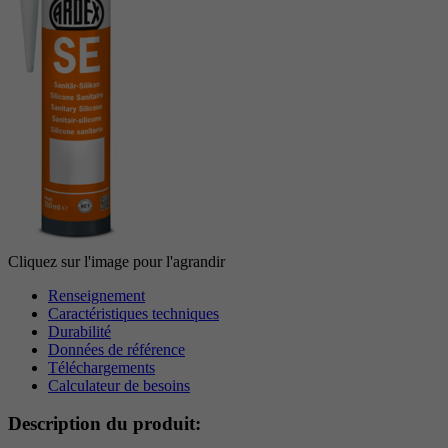
Période
6 Monate
reCAPTCHA setzt ein notwendiges Cookie
Objectif
(_GRECAPTCHA), wenn es zum Zweck der
Risikoanalyse ausgeführt wird.
Cliquez sur l'image pour l'agrandir
Renseignement
Caractéristiques techniques
Durabilité
Données de référence
Téléchargements
Calculateur de besoins
Description du produit: