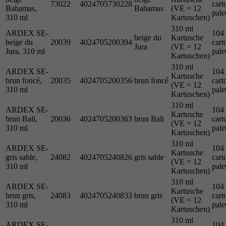
73022
4024705730228
cart
Bahamas,
Bahamas
(VE = 12
pale
310 ml
Kartuschen)
310 ml
ARDEX SE-
104
beige du
Kartusche
beige du
20039
4024705200394
cart
Jura
(VE = 12
Jura, 310 ml
pale
Kartuschen)
310 ml
ARDEX SE-
104
Kartusche
brun foncé,
20035
4024705200356
brun foncé
cart
(VE = 12
310 ml
pale
Kartuschen)
310 ml
ARDEX SE-
104
Kartusche
brun Bali,
20036
4024705200363
brun Bali
cart
(VE = 12
310 ml
pale
Kartuschen)
310 ml
ARDEX SE-
104
Kartusche
gris sable,
24082
4024705240826
gris sable
cart
(VE = 12
310 ml
pale
Kartuschen)
310 ml
ARDEX SE-
104
Kartusche
brun gris,
24083
4024705240833
brun gris
cart
(VE = 12
310 ml
pale
Kartuschen)
310 ml
ARDEX SE-
104