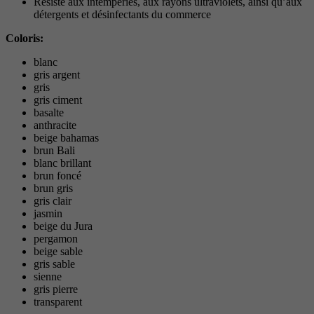
Résiste aux intempéries, aux rayons ultraviolets, ainsi qu’aux
détergents et désinfectants du commerce
Coloris:
blanc
gris argent
gris
gris ciment
basalte
anthracite
beige bahamas
brun Bali
blanc brillant
brun foncé
brun gris
gris clair
jasmin
beige du Jura
pergamon
beige sable
gris sable
sienne
gris pierre
transparent