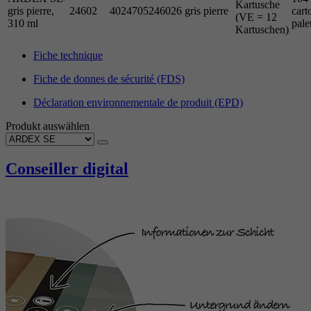
Kartusche
gris pierre,
24602
4024705246026
gris pierre
cart
(VE = 12
310 ml
pale
Kartuschen)
Fiche technique
Fiche de donnes de sécurité (FDS)
Déclaration environnementale de produit (EPD)
Produkt auswählen
Conseiller digital