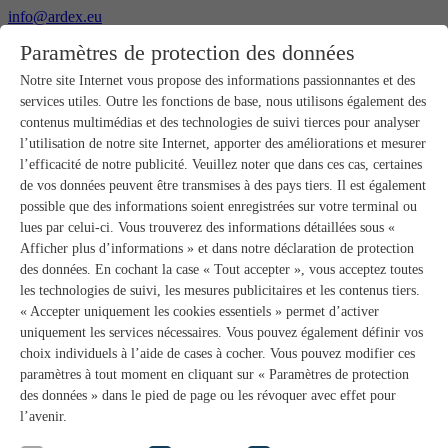
info@ardex.eu
+49 2302 664-0
Paramètres de protection des données
Français
Deutsch
Nederlands
Notre site Internet vous propose des informations passionnantes et des
services utiles. Outre les fonctions de base, nous utilisons également des
Produits
contenus multimédias et des technologies de suivi tierces pour analyser
Aperçu des produits
l’utilisation de notre site Internet, apporter des améliorations et mesurer
Gros-œuvre
l’efficacité de notre publicité. Veuillez noter que dans ces cas, certaines
Pose de chape
de vos données peuvent être transmises à des pays tiers. Il est également
Primaires et préparation de supports
possible que des informations soient enregistrées sur votre terminal ou
Enduits de ragréage pour sols
lues par celui-ci. Vous trouverez des informations détaillées sous «
Étanchéités
Mortiers-colles carrelage
Afficher plus d’informations » et dans notre déclaration de protection
Mortiers de jointoiement
des données. En cochant la case « Tout accepter », vous acceptez toutes
Étanchéités pour joints
les technologies de suivi, les mesures publicitaires et les contenus tiers.
Colles d’assemblage
« Accepter uniquement les cookies essentiels » permet d’activer
Pose de pierres naturelles
uniquement les services nécessaires. Vous pouvez également définir vos
Colles pour revêtements de sols et parquets
choix individuels à l’aide de cases à cocher. Vous pouvez modifier ces
Enduits de ragréage muraux
Accessoires
paramètres à tout moment en cliquant sur « Paramètres de protection
PANDOMO®
des données » dans le pied de page ou les révoquer avec effet pour
GUTJAHR – Le système parfait
l’avenir.
Systèmes salle de bain avec wedi
Service