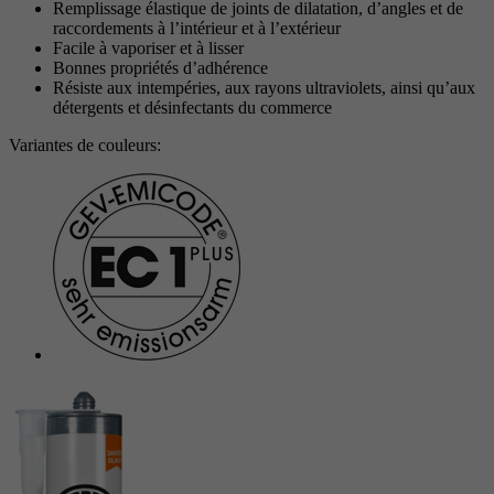
Objectif
Remplissage élastique de joints de dilatation, d’angles et de
avancée des scripts et des événements.
Objectif
Google Maps Karte für die Außendienstsuche
raccordements à l’intérieur et à l’extérieur
Période
1 An
Facile à vaporiser et à lisser
Bonnes propriétés d’adhérence
Objectif
Définit les paramètres des groupes de cookies.
Résiste aux intempéries, aux rayons ultraviolets, ainsi qu’aux
Nom
_gat
détergents et désinfectants du commerce
Prestataire
Google
Variantes de couleurs:
Nom
__cf_bm
Période
1 Jour
Prestataire
.myfonts.net
Cookie Google pour contrôler la gestion
Objectif
Période
30 minutes
avancée des scripts et des événements.
Sert de licence pour l’utilisation d’une police
Objectif
de myfonts.net.
Nom
_GRECAPTCHA
Prestataire
Google reCAPTCHA