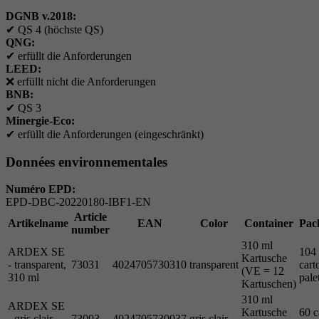
DGNB v.2018:
✔
QS 4 (höchste QS)
QNG:
✔
erfüllt die Anforderungen
LEED:
❌
erfüllt nicht die Anforderungen
BNB:
✔
QS 3
Minergie-Eco:
✔
erfüllt die Anforderungen (eingeschränkt)
Données environnementales
Numéro EPD:
EPD-DBC-20220180-IBF1-EN
Article
Artikelname
EAN
Color
Container
Pac
number
310 ml
ARDEX SE
104
Kartusche
- transparent,
73031
4024705730310
transparent
cart
(VE = 12
310 ml
pale
Kartuschen)
310 ml
ARDEX SE
Kartusche
60 c
- gris clair,
73003
4024705730037
gris clair