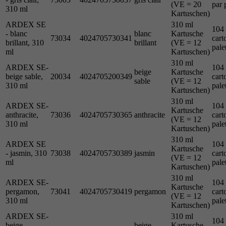
(VE = 20
par 
310 ml
Kartuschen)
ARDEX SE
310 ml
104
- blanc
blanc
Kartusche
73034
4024705730341
cart
brillant, 310
brillant
(VE = 12
pale
ml
Kartuschen)
310 ml
ARDEX SE-
104
beige
Kartusche
beige sable,
20034
4024705200349
cart
sable
(VE = 12
310 ml
pale
Kartuschen)
310 ml
ARDEX SE-
104
Kartusche
anthracite,
73036
4024705730365
anthracite
cart
(VE = 12
310 ml
pale
Kartuschen)
310 ml
ARDEX SE
104
Kartusche
- jasmin, 310
73038
4024705730389
jasmin
cart
(VE = 12
ml
pale
Kartuschen)
310 ml
ARDEX SE-
104
Kartusche
pergamon,
73041
4024705730419
pergamon
cart
(VE = 12
310 ml
pale
Kartuschen)
ARDEX SE-
310 ml
104
beige
beige
Kartusche