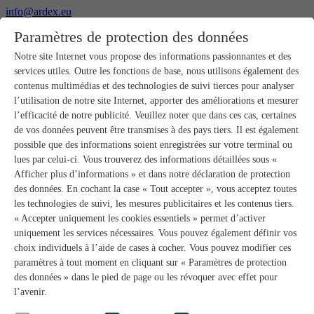
info@ardex.eu
+49 2302 664-0
Paramètres de protection des données
Français
Deutsch
Nederlands
Notre site Internet vous propose des informations passionnantes et des
services utiles. Outre les fonctions de base, nous utilisons également des
Produits
contenus multimédias et des technologies de suivi tierces pour analyser
Aperçu des produits
l’utilisation de notre site Internet, apporter des améliorations et mesurer
Gros-œuvre
l’efficacité de notre publicité. Veuillez noter que dans ces cas, certaines
Pose de chape
de vos données peuvent être transmises à des pays tiers. Il est également
Primaires et préparation de supports
possible que des informations soient enregistrées sur votre terminal ou
Enduits de ragréage pour sols
lues par celui-ci. Vous trouverez des informations détaillées sous «
Étanchéités
Mortiers-colles carrelage
Afficher plus d’informations » et dans notre déclaration de protection
Mortiers de jointoiement
des données. En cochant la case « Tout accepter », vous acceptez toutes
Étanchéités pour joints
les technologies de suivi, les mesures publicitaires et les contenus tiers.
Colles d’assemblage
« Accepter uniquement les cookies essentiels » permet d’activer
Pose de pierres naturelles
uniquement les services nécessaires. Vous pouvez également définir vos
Colles pour revêtements de sols et parquets
choix individuels à l’aide de cases à cocher. Vous pouvez modifier ces
Enduits de ragréage muraux
Accessoires
paramètres à tout moment en cliquant sur « Paramètres de protection
PANDOMO®
des données » dans le pied de page ou les révoquer avec effet pour
GUTJAHR – Le système parfait
l’avenir.
Systèmes salle de bain avec wedi
Service