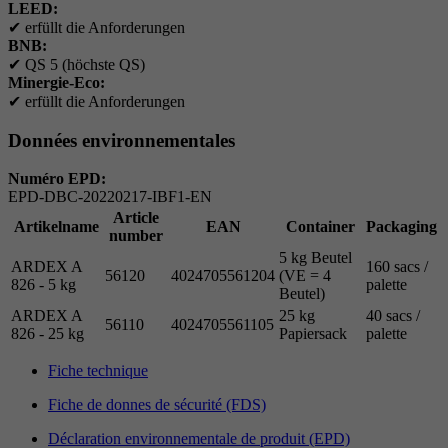
LEED:
✔
erfüllt die Anforderungen
BNB:
✔
QS 5 (höchste QS)
Minergie-Eco:
✔
erfüllt die Anforderungen
Données environnementales
Numéro EPD:
EPD-DBC-20220217-IBF1-EN
Article
Artikelname
EAN
Container
Packaging
number
5 kg Beutel
ARDEX A
160 sacs /
56120
4024705561204
(VE = 4
826 - 5 kg
palette
Beutel)
ARDEX A
25 kg
40 sacs /
56110
4024705561105
826 - 25 kg
Papiersack
palette
Fiche technique
Fiche de donnes de sécurité (FDS)
Déclaration environnementale de produit (EPD)