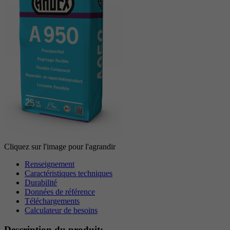
Période
6 Monate
reCAPTCHA setzt ein notwendiges Cookie
Objectif
(_GRECAPTCHA), wenn es zum Zweck der
Risikoanalyse ausgeführt wird.
Cliquez sur l'image pour l'agrandir
Renseignement
Caractéristiques techniques
Durabilité
Données de référence
Téléchargements
Calculateur de besoins
Description du produit: