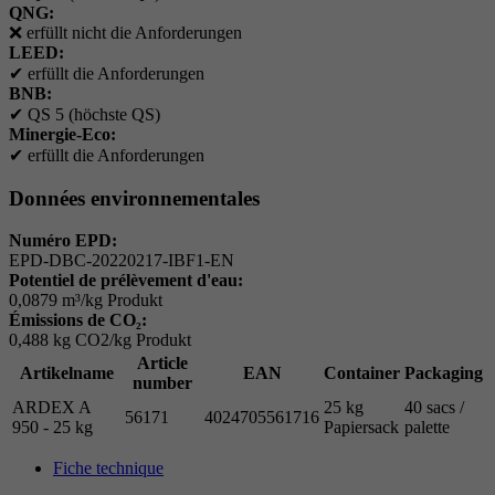
QNG:
❌
erfüllt nicht die Anforderungen
LEED:
✔
erfüllt die Anforderungen
BNB:
✔
QS 5 (höchste QS)
Minergie-Eco:
✔
erfüllt die Anforderungen
Données environnementales
Numéro EPD:
EPD-DBC-20220217-IBF1-EN
Potentiel de prélèvement d'eau:
0,0879 m³/kg Produkt
Émissions de CO₂:
0,488 kg CO2/kg Produkt
Article
Artikelname
EAN
Container
Packaging
number
ARDEX A
25 kg
40 sacs /
56171
4024705561716
950 - 25 kg
Papiersack
palette
Fiche technique