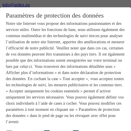
info@ardex.eu
+49 2302 664-0
Paramètres de protection des données
Français
Deutsch
Nederlands
Notre site Internet vous propose des informations passionnantes et des
services utiles. Outre les fonctions de base, nous utilisons également des
Produits
contenus multimédias et des technologies de suivi tierces pour analyser
Aperçu des produits
l’utilisation de notre site Internet, apporter des améliorations et mesurer
Gros-œuvre
l’efficacité de notre publicité. Veuillez noter que dans ces cas, certaines
Pose de chape
de vos données peuvent être transmises à des pays tiers. Il est également
Primaires et préparation de supports
possible que des informations soient enregistrées sur votre terminal ou
Enduits de ragréage pour sols
lues par celui-ci. Vous trouverez des informations détaillées sous «
Étanchéités
Mortiers-colles carrelage
Afficher plus d’informations » et dans notre déclaration de protection
Mortiers de jointoiement
des données. En cochant la case « Tout accepter », vous acceptez toutes
Étanchéités pour joints
les technologies de suivi, les mesures publicitaires et les contenus tiers.
Colles d’assemblage
« Accepter uniquement les cookies essentiels » permet d’activer
Pose de pierres naturelles
uniquement les services nécessaires. Vous pouvez également définir vos
Colles pour revêtements de sols et parquets
choix individuels à l’aide de cases à cocher. Vous pouvez modifier ces
Enduits de ragréage muraux
Accessoires
paramètres à tout moment en cliquant sur « Paramètres de protection
PANDOMO®
des données » dans le pied de page ou les révoquer avec effet pour
GUTJAHR – Le système parfait
l’avenir.
Systèmes salle de bain avec wedi
Service