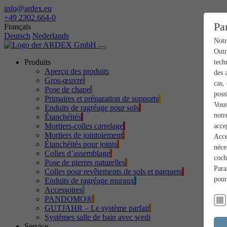
info@ardex.eu
+49 2302 664-0
Pa
Français
Deutsch
Nederlands
Notr
Outr
Produits
tech
Aperçu des produits
des 
Gros-œuvre
cas,
Pose de chape
poss
Primaires et préparation de supports
Vous
Enduits de ragréage pour sols
notr
Étanchéités
Mortiers-colles carrelage
acce
Mortiers de jointoiement
Acce
Étanchéités pour joints
néce
Colles d’assemblage
coch
Pose de pierres naturelles
Para
Colles pour revêtements de sols et parquets
pour
Enduits de ragréage muraux
Accessoires
PANDOMO®
GUTJAHR – Le système parfait
Systèmes salle de bain avec wedi
Service