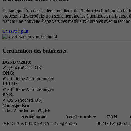
En tant que l’un des leaders mondiaux de l’industrie chimique du bâtim
proposons des produits non seulement faciles à appliquer, mais aussi d
franchi une nouvelle étape vers des matériaux durables avec la tec
En savoir plus
Certification des bâtiments
DGNB v.2018:
✔
QS 4 (höchste QS)
QNG:
✔
erfüllt die Anforderungen
LEED:
✔
erfüllt die Anforderungen
BNB:
✔
QS 5 (höchste QS)
Minergie-Eco:
keine Zuordnung möglich
Artikelname
Article number
EAN
ARDEX A 800 READY - 25 kg
45065
4024705450652
2