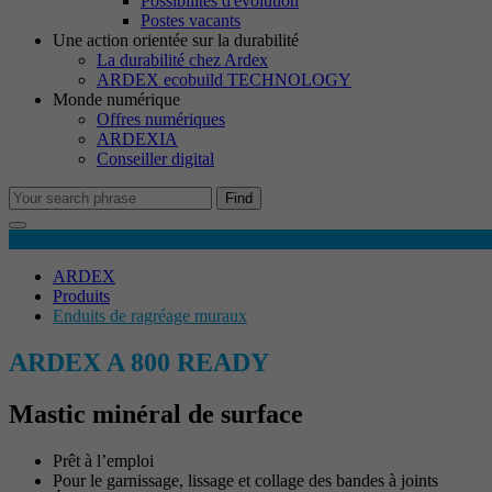
Possibilités d'évolution
M
Postes vacants
Le
Une action orientée sur la durabilité
no
La durabilité chez Ardex
ARDEX ecobuild TECHNOLOGY
Monde numérique
Offres numériques
Co
ARDEXIA
No
Conseiller digital
in
Find
Détails du produit
ARDEX
Produits
Enduits de ragréage muraux
ARDEX A 800 READY
Mastic minéral de surface
Prêt à l’emploi
Pour le garnissage, lissage et collage des bandes à joints