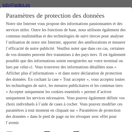
info@ardex.eu
+49 2302 664-0
Paramètres de protection des données
Français
Deutsch
Nederlands
Notre site Internet vous propose des informations passionnantes et des
services utiles. Outre les fonctions de base, nous utilisons également des
Produits
contenus multimédias et des technologies de suivi tierces pour analyser
Aperçu des produits
l’utilisation de notre site Internet, apporter des améliorations et mesurer
Gros-œuvre
l’efficacité de notre publicité. Veuillez noter que dans ces cas, certaines
Pose de chape
de vos données peuvent être transmises à des pays tiers. Il est également
Primaires et préparation de supports
possible que des informations soient enregistrées sur votre terminal ou
Enduits de ragréage pour sols
lues par celui-ci. Vous trouverez des informations détaillées sous «
Étanchéités
Mortiers-colles carrelage
Afficher plus d’informations » et dans notre déclaration de protection
Mortiers de jointoiement
des données. En cochant la case « Tout accepter », vous acceptez toutes
Étanchéités pour joints
les technologies de suivi, les mesures publicitaires et les contenus tiers.
Colles d’assemblage
« Accepter uniquement les cookies essentiels » permet d’activer
Pose de pierres naturelles
uniquement les services nécessaires. Vous pouvez également définir vos
Colles pour revêtements de sols et parquets
choix individuels à l’aide de cases à cocher. Vous pouvez modifier ces
Enduits de ragréage muraux
Accessoires
paramètres à tout moment en cliquant sur « Paramètres de protection
PANDOMO®
des données » dans le pied de page ou les révoquer avec effet pour
GUTJAHR – Le système parfait
l’avenir.
Systèmes salle de bain avec wedi
Service