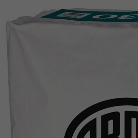
Période
6 Monate
reCAPTCHA setzt ein notwendiges Cookie
Objectif
(_GRECAPTCHA), wenn es zum Zweck der
Risikoanalyse ausgeführt wird.