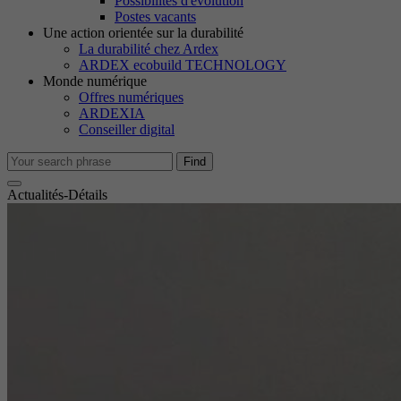
Possibilités d'évolution
M
Postes vacants
Le
Une action orientée sur la durabilité
no
La durabilité chez Ardex
ARDEX ecobuild TECHNOLOGY
Monde numérique
Offres numériques
Co
ARDEXIA
No
Conseiller digital
in
Find
Actualités-Détails