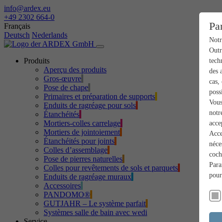
info@ardex.eu
+49 2302 664-0
Pa
Français
Deutsch
Nederlands
Notr
Outr
Produits
tech
Aperçu des produits
des 
Gros-œuvre
cas,
Pose de chape
poss
Primaires et préparation de supports
Vous
Enduits de ragréage pour sols
notr
Étanchéités
Mortiers-colles carrelage
acce
Mortiers de jointoiement
Acce
Étanchéités pour joints
néce
Colles d’assemblage
coch
Pose de pierres naturelles
Para
Colles pour revêtements de sols et parquets
pour
Enduits de ragréage muraux
Accessoires
PANDOMO®
GUTJAHR – Le système parfait
Systèmes salle de bain avec wedi
Service