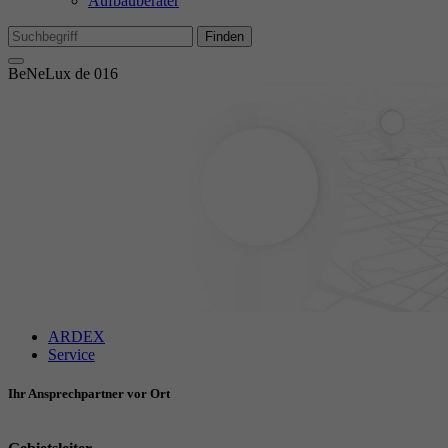
Aufbauberater
Mi
We
Finden
BeNeLux de 016
Ex
Wi
In
ARDEX
Service
Ihr Ansprechpartner vor Ort