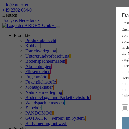
info@ardex.eu
+49 2302 664-0
Da
Deutsch
Français
Nederlands
Unse
Basi
Produkte
von 
Produktübersicht
vorz
Rohbau
in d
Estrichverlegung
die 
Untergrundvorbereitung
ausg
Bodenspachtelmassen
anze
Abdichtungen
Fliesenkleber
alle
Fugenmörtel
esse
Fugendichtstoffe
könn
Montagekleber
könn
Natursteinverlegung
ände
Bodenbelags- und Parkettklebstoffe
Wandspachtelmassen
Zubehör
PANDOMO®
GUTJAHR – Perfekt im System
Badsanierung mit wedi
Service