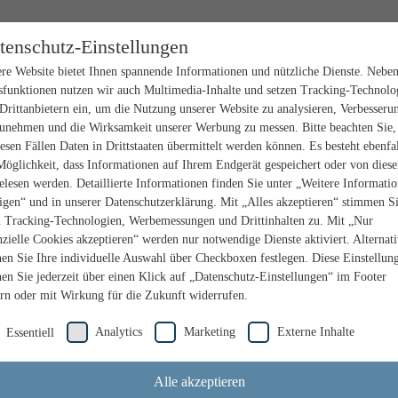
tenschutz-Einstellungen
re Website bietet Ihnen spannende Informationen und nützliche Dienste. Nebe
sfunktionen nutzen wir auch Multimedia-Inhalte und setzen Tracking-Technolo
Drittanbietern ein, um die Nutzung unserer Website zu analysieren, Verbesseru
unehmen und die Wirksamkeit unserer Werbung zu messen. Bitte beachten Sie,
iesen Fällen Daten in Drittstaaten übermittelt werden können. Es besteht ebenfal
Möglichkeit, dass Informationen auf Ihrem Endgerät gespeichert oder von dies
elesen werden. Detaillierte Informationen finden Sie unter „Weitere Informati
igen“ und in unserer Datenschutzerklärung. Mit „Alles akzeptieren“ stimmen S
n Tracking-Technologien, Werbemessungen und Drittinhalten zu. Mit „Nur
nzielle Cookies akzeptieren“ werden nur notwendige Dienste aktiviert. Alternat
en Sie Ihre individuelle Auswahl über Checkboxen festlegen. Diese Einstellun
en Sie jederzeit über einen Klick auf „Datenschutz-Einstellungen“ im Footer
rn oder mit Wirkung für die Zukunft widerrufen.
Analytics
Marketing
Externe Inhalte
Essentiell
Alle akzeptieren