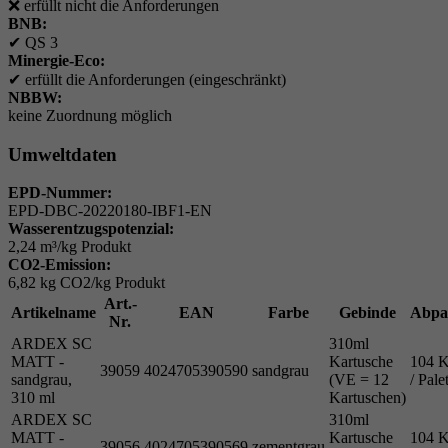
❌
erfüllt nicht die Anforderungen
BNB:
✔
QS 3
Minergie-Eco:
✔
erfüllt die Anforderungen (eingeschränkt)
NBBW:
keine Zuordnung möglich
Umweltdaten
EPD-Nummer:
EPD-DBC-20220180-IBF1-EN
Wasserentzugspotenzial:
2,24 m³/kg Produkt
CO2-Emission:
6,82 kg CO2/kg Produkt
Art.-
Artikelname
EAN
Farbe
Gebinde
Abpa
Nr.
ARDEX SC
310ml
MATT -
Kartusche
104 K
39059
4024705390590
sandgrau
sandgrau,
(VE = 12
/ Pale
310 ml
Kartuschen)
ARDEX SC
310ml
MATT -
Kartusche
104 K
39056
4024705390569
zementgrau