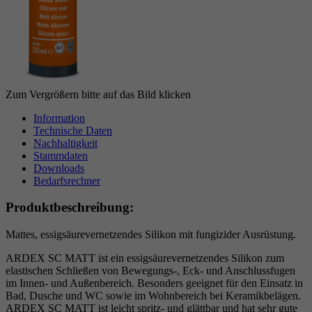
Laufzeit
6 Monate
reCAPTCHA setzt ein notwendiges Cookie
Zweck
(_GRECAPTCHA), wenn es zum Zweck der
Risikoanalyse ausgeführt wird.
Zum Vergrößern bitte auf das Bild klicken
Information
Technische Daten
Nachhaltigkeit
Stammdaten
Downloads
Bedarfsrechner
Produktbeschreibung:
Mattes, essigsäurevernetzendes Silikon mit fungizider Ausrüstung.
ARDEX SC MATT ist ein essigsäurevernetzendes Silikon zum
elastischen Schließen von Bewegungs-, Eck- und Anschlussfugen
im Innen- und Außenbereich. Besonders geeignet für den Einsatz in
Bad, Dusche und WC sowie im Wohnbereich bei Keramikbelägen.
ARDEX SC MATT ist leicht spritz- und glättbar und hat sehr gute