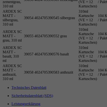
zementgrau,
(VE = 12
/ Pale
310 ml
Kartuschen)
ARDEX SC
310ml
MATT -
Kartusche
104 K
39054
4024705390545
silbergrau
silbergrau,
(VE = 12
/ Pale
310 ml
Kartuschen)
310ml
ARDEX SC
Kartusche
104 K
MATT -
39055
4024705390552
grau
(VE = 12
/ Pale
grau, 310 ml
Kartuschen)
ARDEX SC
310ml
MATT -
Kartusche
104 K
39057
4024705390576
basalt
basalt, 310
(VE = 12
/ Pale
ml
Kartuschen)
ARDEX SC
310ml
MATT -
Kartusche
104 K
39058
4024705390583
anthrazit
anthrazit,
(VE = 12
/ Pale
310 ml
Kartuschen)
Technisches Datenblatt
Sicherheitsdatenblatt (SDS)
Leistungserklärung