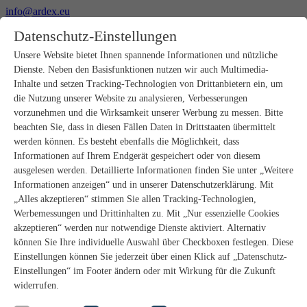
info@ardex.eu
+49 2302 664-0
Datenschutz-Einstellungen
Deutsch
Français
Nederlands
Unsere Website bietet Ihnen spannende Informationen und nützliche
Dienste. Neben den Basisfunktionen nutzen wir auch Multimedia-
Produkte
Inhalte und setzen Tracking-Technologien von Drittanbietern ein, um
Produktübersicht
die Nutzung unserer Website zu analysieren, Verbesserungen
Rohbau
vorzunehmen und die Wirksamkeit unserer Werbung zu messen. Bitte
Estrichverlegung
beachten Sie, dass in diesen Fällen Daten in Drittstaaten übermittelt
Untergrundvorbereitung
werden können. Es besteht ebenfalls die Möglichkeit, dass
Bodenspachtelmassen
Informationen auf Ihrem Endgerät gespeichert oder von diesem
Abdichtungen
Fliesenkleber
ausgelesen werden. Detaillierte Informationen finden Sie unter „Weitere
Fugenmörtel
Informationen anzeigen“ und in unserer Datenschutzerklärung. Mit
Fugendichtstoffe
„Alles akzeptieren“ stimmen Sie allen Tracking-Technologien,
Montagekleber
Werbemessungen und Drittinhalten zu. Mit „Nur essenzielle Cookies
Natursteinverlegung
akzeptieren“ werden nur notwendige Dienste aktiviert. Alternativ
Bodenbelags- und Parkettklebstoffe
können Sie Ihre individuelle Auswahl über Checkboxen festlegen. Diese
Wandspachtelmassen
Zubehör
Einstellungen können Sie jederzeit über einen Klick auf „Datenschutz-
PANDOMO®
Einstellungen“ im Footer ändern oder mit Wirkung für die Zukunft
GUTJAHR – Perfekt im System
widerrufen.
Badsanierung mit wedi
Service