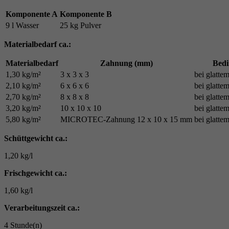
Komponente A
Komponente B
9 l Wasser
25 kg Pulver
Materialbedarf ca.:
Materialbedarf
Zahnung (mm)
Bed
1,30 kg/m²
3 x 3 x 3
bei glatte
2,10 kg/m²
6 x 6 x 6
bei glatte
2,70 kg/m²
8 x 8 x 8
bei glatte
3,20 kg/m²
10 x 10 x 10
bei glatte
5,80 kg/m²
MICROTEC-Zahnung 12 x 10 x 15 mm
bei glatte
Schüttgewicht ca.:
1,20 kg/l
Frischgewicht ca.:
1,60 kg/l
Verarbeitungszeit ca.:
4 Stunde(n)