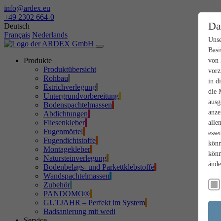
info@ardex.eu
+49 2302 664-0
Da
Deutsch
Français
Nederlands
Unse
Basi
Produkte
von 
Produktübersicht
vorz
Rohbau
in d
Estrichverlegung
die 
Untergrundvorbereitung
ausg
Bodenspachtelmassen
anze
Abdichtungen
Fliesenkleber
alle
Fugenmörtel
esse
Fugendichtstoffe
könn
Montagekleber
könn
Natursteinverlegung
ände
Bodenbelags- und Parkettklebstoffe
Wandspachtelmassen
Zubehör
PANDOMO®
GUTJAHR – Perfekt im System
Badsanierung mit wedi
Service