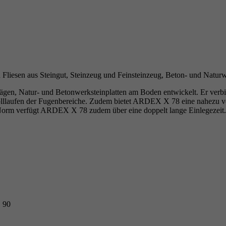
sen aus Steingut, Steinzeug und Feinsteinzeug, Beton- und Naturwe
n, Natur- und Betonwerksteinplatten am Boden entwickelt. Er verbinde
olllaufen der Fugenbereiche. Zudem bietet ARDEX X 78 eine nahezu vol
 zur Norm verfügt ARDEX X 78 zudem über eine doppelt lange Einleg
 90