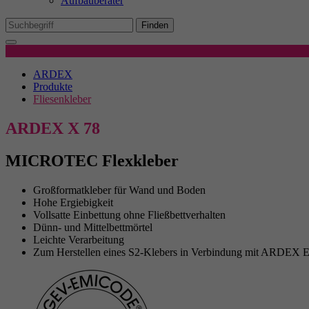
Aufbauberater
Mi
We
Finden
Produktdetails
Ex
ARDEX
Wi
Produkte
In
Fliesenkleber
ARDEX X 78
MICROTEC Flexkleber
Großformatkleber für Wand und Boden
Hohe Ergiebigkeit
Vollsatte Einbettung ohne Fließbettverhalten
Dünn- und Mittelbettmörtel
Leichte Verarbeitung
Zum Herstellen eines S2-Klebers in Verbindung mit ARDEX E