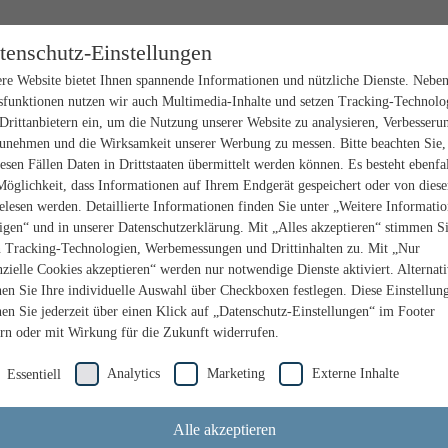
tenschutz-Einstellungen
re Website bietet Ihnen spannende Informationen und nützliche Dienste. Nebe
sfunktionen nutzen wir auch Multimedia-Inhalte und setzen Tracking-Technolo
Drittanbietern ein, um die Nutzung unserer Website zu analysieren, Verbesseru
unehmen und die Wirksamkeit unserer Werbung zu messen. Bitte beachten Sie,
iesen Fällen Daten in Drittstaaten übermittelt werden können. Es besteht ebenfal
Möglichkeit, dass Informationen auf Ihrem Endgerät gespeichert oder von dies
elesen werden. Detaillierte Informationen finden Sie unter „Weitere Informati
igen“ und in unserer Datenschutzerklärung. Mit „Alles akzeptieren“ stimmen S
n Tracking-Technologien, Werbemessungen und Drittinhalten zu. Mit „Nur
nzielle Cookies akzeptieren“ werden nur notwendige Dienste aktiviert. Alternat
en Sie Ihre individuelle Auswahl über Checkboxen festlegen. Diese Einstellun
en Sie jederzeit über einen Klick auf „Datenschutz-Einstellungen“ im Footer
rn oder mit Wirkung für die Zukunft widerrufen.
Analytics
Marketing
Externe Inhalte
Essentiell
Alle akzeptieren