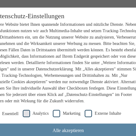
tenschutz-Einstellungen
re Website bietet Ihnen spannende Informationen und nützliche Dienste. Nebe
sfunktionen nutzen wir auch Multimedia-Inhalte und setzen Tracking-Technolo
Drittanbietern ein, um die Nutzung unserer Website zu analysieren, Verbesseru
unehmen und die Wirksamkeit unserer Werbung zu messen. Bitte beachten Sie,
iesen Fällen Daten in Drittstaaten übermittelt werden können. Es besteht ebenfal
Möglichkeit, dass Informationen auf Ihrem Endgerät gespeichert oder von dies
elesen werden. Detaillierte Informationen finden Sie unter „Weitere Informati
igen“ und in unserer Datenschutzerklärung. Mit „Alles akzeptieren“ stimmen S
n Tracking-Technologien, Werbemessungen und Drittinhalten zu. Mit „Nur
nzielle Cookies akzeptieren“ werden nur notwendige Dienste aktiviert. Alternat
en Sie Ihre individuelle Auswahl über Checkboxen festlegen. Diese Einstellun
en Sie jederzeit über einen Klick auf „Datenschutz-Einstellungen“ im Footer
rn oder mit Wirkung für die Zukunft widerrufen.
Analytics
Marketing
Externe Inhalte
Essentiell
Alle akzeptieren