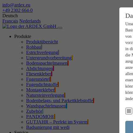
info@ardex.eu
+49 2302 664-0
Da
Deutsch
Français
Nederlands
Unse
Basi
Produkte
von 
Produktübersicht
vorz
Rohbau
in d
Estrichverlegung
die 
Untergrundvorbereitung
ausg
Bodenspachtelmassen
anze
Abdichtungen
Fliesenkleber
alle
Fugenmörtel
esse
Fugendichtstoffe
könn
Montagekleber
könn
Natursteinverlegung
ände
Bodenbelags- und Parkettklebstoffe
Wandspachtelmassen
Zubehör
PANDOMO®
GUTJAHR – Perfekt im System
Badsanierung mit wedi
Service