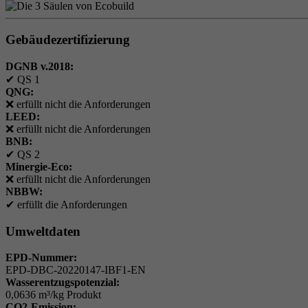
Gebäudezertifizierung
DGNB v.2018:
✔
QS 1
QNG:
❌
erfüllt nicht die Anforderungen
LEED:
❌
erfüllt nicht die Anforderungen
BNB:
✔
QS 2
Minergie-Eco:
❌
erfüllt nicht die Anforderungen
NBBW:
✔
erfüllt die Anforderungen
Umweltdaten
EPD-Nummer:
EPD-DBC-20220147-IBF1-EN
Wasserentzugspotenzial:
0,0636 m³/kg Produkt
CO2-Emission: