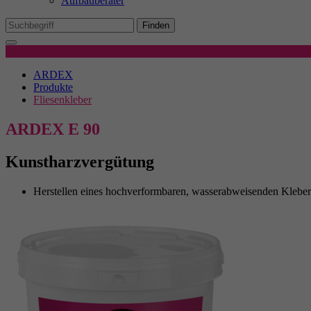
Aufbauberater
Mi
We
Finden
Produktdetails
Ex
ARDEX
Wi
Produkte
In
Fliesenkleber
ARDEX E 90
Kunstharzvergütung
Herstellen eines hochverformbaren, wasserabweisenden Kleber