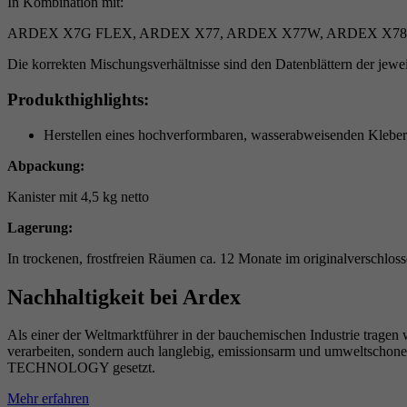
In Kombination mit:
ARDEX X7G FLEX, ARDEX X77, ARDEX X77W, ARDEX X78,
Die korrekten Mischungsverhältnisse sind den Datenblättern der je
Produkthighlights:
Herstellen eines hochverformbaren, wasserabweisenden Kleber
Abpackung:
Kanister mit 4,5 kg netto
Lagerung:
In trockenen, frostfreien Räumen ca. 12 Monate im originalverschlo
Nachhaltigkeit bei Ardex
Als einer der Weltmarktführer in der bauchemischen Industrie tragen 
verarbeiten, sondern auch langlebig, emissionsarm und umweltschon
TECHNOLOGY gesetzt.
Mehr erfahren