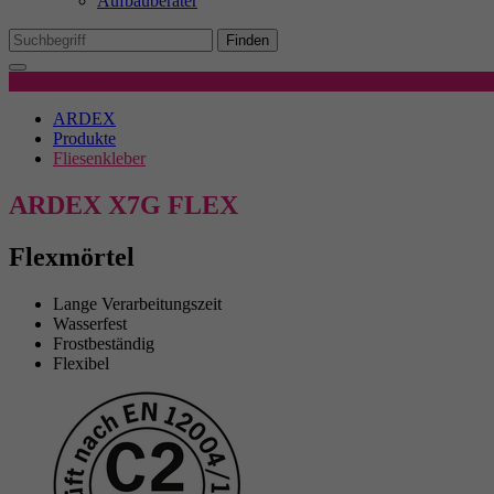
Aufbauberater
Mi
We
Finden
Produktdetails
Ex
ARDEX
Wi
Produkte
In
Fliesenkleber
ARDEX X7G FLEX
Flexmörtel
Lange Verarbeitungszeit
Wasserfest
Frostbeständig
Flexibel