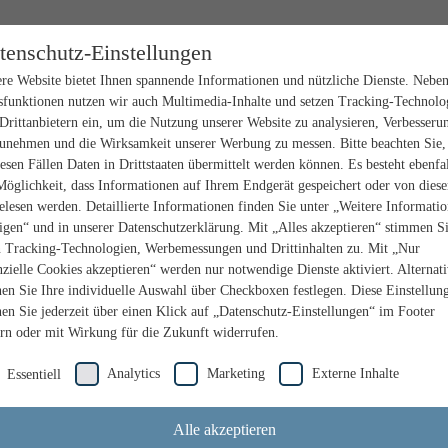
tenschutz-Einstellungen
re Website bietet Ihnen spannende Informationen und nützliche Dienste. Nebe
sfunktionen nutzen wir auch Multimedia-Inhalte und setzen Tracking-Technolo
Drittanbietern ein, um die Nutzung unserer Website zu analysieren, Verbesseru
unehmen und die Wirksamkeit unserer Werbung zu messen. Bitte beachten Sie,
iesen Fällen Daten in Drittstaaten übermittelt werden können. Es besteht ebenfal
Möglichkeit, dass Informationen auf Ihrem Endgerät gespeichert oder von dies
elesen werden. Detaillierte Informationen finden Sie unter „Weitere Informati
igen“ und in unserer Datenschutzerklärung. Mit „Alles akzeptieren“ stimmen S
n Tracking-Technologien, Werbemessungen und Drittinhalten zu. Mit „Nur
nzielle Cookies akzeptieren“ werden nur notwendige Dienste aktiviert. Alternat
en Sie Ihre individuelle Auswahl über Checkboxen festlegen. Diese Einstellun
en Sie jederzeit über einen Klick auf „Datenschutz-Einstellungen“ im Footer
rn oder mit Wirkung für die Zukunft widerrufen.
Analytics
Marketing
Externe Inhalte
Essentiell
Alle akzeptieren