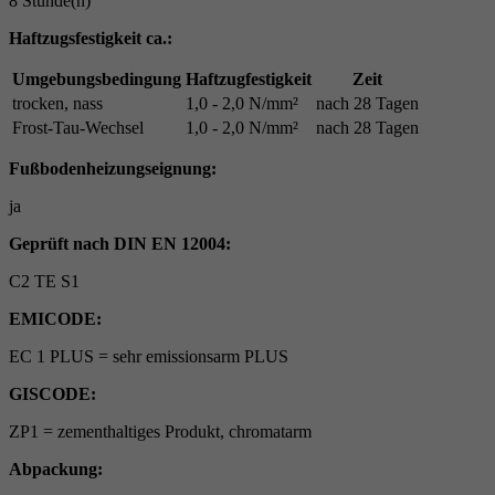
8 Stunde(n)
Haftzugsfestigkeit ca.:
Umgebungsbedingung
Haftzugfestigkeit
Zeit
trocken, nass
1,0 - 2,0 N/mm²
nach 28 Tagen
Frost-Tau-Wechsel
1,0 - 2,0 N/mm²
nach 28 Tagen
Fußbodenheizungseignung:
ja
Geprüft nach DIN EN 12004:
C2 TE S1
EMICODE:
EC 1 PLUS = sehr emissionsarm PLUS
GISCODE:
ZP1 = zementhaltiges Produkt, chromatarm
Abpackung: