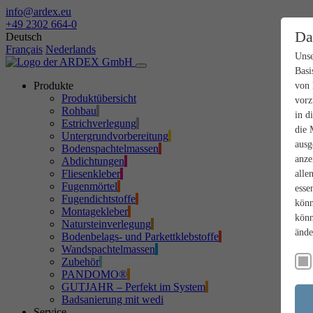
info@ardex.eu
+49 2302 664-0
Da
Deutsch
Français
Nederlands
Unse
Basi
Produkte
von 
Produktübersicht
vorz
Rohbau
in d
Estrichverlegung
die 
Untergrundvorbereitung
ausg
Bodenspachtelmassen
anze
Abdichtungen
Fliesenkleber
alle
Fugenmörtel
esse
Fugendichtstoffe
könn
Montagekleber
könn
Natursteinverlegung
ände
Bodenbelags- und Parkettklebstoffe
Wandspachtelmassen
Zubehör
PANDOMO®
GUTJAHR – Perfekt im System
Badsanierung mit wedi
Service