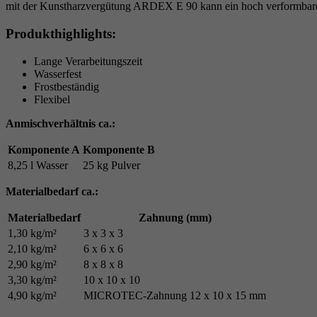
mit der Kunstharzvergütung ARDEX E 90 kann ein hoch verformbarer
Produkthighlights:
Lange Verarbeitungszeit
Wasserfest
Frostbeständig
Flexibel
Anmischverhältnis ca.:
Komponente A
Komponente B
8,25 l Wasser
25 kg Pulver
Materialbedarf ca.:
Materialbedarf
Zahnung (mm)
1,30 kg/m²
3 x 3 x 3
2,10 kg/m²
6 x 6 x 6
2,90 kg/m²
8 x 8 x 8
3,30 kg/m²
10 x 10 x 10
4,90 kg/m²
MICROTEC-Zahnung 12 x 10 x 15 mm