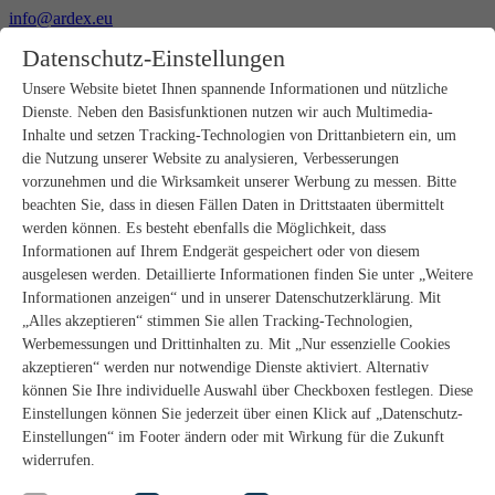
info@ardex.eu
+49 2302 664-0
Datenschutz-Einstellungen
Deutsch
Français
Nederlands
Unsere Website bietet Ihnen spannende Informationen und nützliche
Dienste. Neben den Basisfunktionen nutzen wir auch Multimedia-
Produkte
Inhalte und setzen Tracking-Technologien von Drittanbietern ein, um
Produktübersicht
die Nutzung unserer Website zu analysieren, Verbesserungen
Rohbau
vorzunehmen und die Wirksamkeit unserer Werbung zu messen. Bitte
Estrichverlegung
beachten Sie, dass in diesen Fällen Daten in Drittstaaten übermittelt
Untergrundvorbereitung
werden können. Es besteht ebenfalls die Möglichkeit, dass
Bodenspachtelmassen
Informationen auf Ihrem Endgerät gespeichert oder von diesem
Abdichtungen
Fliesenkleber
ausgelesen werden. Detaillierte Informationen finden Sie unter „Weitere
Fugenmörtel
Informationen anzeigen“ und in unserer Datenschutzerklärung. Mit
Fugendichtstoffe
„Alles akzeptieren“ stimmen Sie allen Tracking-Technologien,
Montagekleber
Werbemessungen und Drittinhalten zu. Mit „Nur essenzielle Cookies
Natursteinverlegung
akzeptieren“ werden nur notwendige Dienste aktiviert. Alternativ
Bodenbelags- und Parkettklebstoffe
können Sie Ihre individuelle Auswahl über Checkboxen festlegen. Diese
Wandspachtelmassen
Zubehör
Einstellungen können Sie jederzeit über einen Klick auf „Datenschutz-
PANDOMO®
Einstellungen“ im Footer ändern oder mit Wirkung für die Zukunft
GUTJAHR – Perfekt im System
widerrufen.
Badsanierung mit wedi
Service