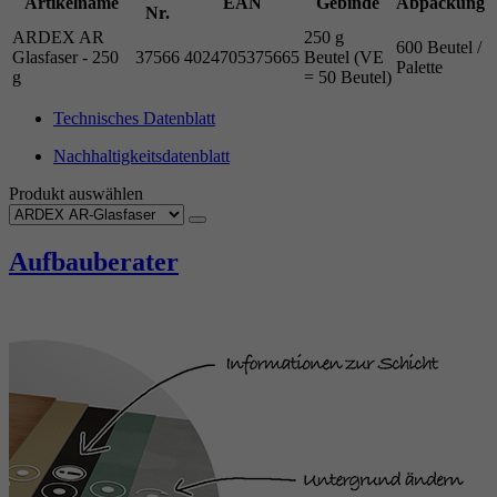
Artikelname
EAN
Gebinde
Abpackung
Nr.
ARDEX AR
250 g
600 Beutel /
Glasfaser - 250
37566
4024705375665
Beutel (VE
Palette
g
= 50 Beutel)
Technisches Datenblatt
Nachhaltigkeitsdatenblatt
Produkt auswählen
Aufbauberater