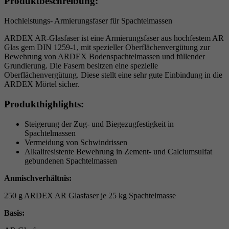
Produktbeschreibung:
Laufzeit
6 Monate
Hochleistungs- Armierungsfaser für Spachtelmassen
reCAPTCHA setzt ein notwendiges Cookie
ARDEX AR-Glasfaser ist eine Armierungsfaser aus hochfestem AR
Zweck
(_GRECAPTCHA), wenn es zum Zweck der
Glas gem DIN 1259-1, mit spezieller Oberflächenvergütung zur
Risikoanalyse ausgeführt wird.
Bewehrung von ARDEX Bodenspachtelmassen und füllender
Grundierung. Die Fasern besitzen eine spezielle
Oberflächenvergütung. Diese stellt eine sehr gute Einbindung in die
ARDEX Mörtel sicher.
Produkthighlights:
Steigerung der Zug- und Biegezugfestigkeit in
Spachtelmassen
Vermeidung von Schwindrissen
Alkaliresistente Bewehrung in Zement- und Calciumsulfat
gebundenen Spachtelmassen
Anmischverhältnis:
250 g ARDEX AR Glasfaser je 25 kg Spachtelmasse
Basis: