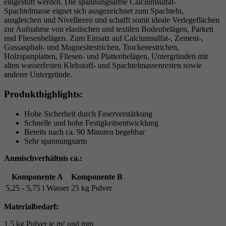
eingestuft werden. Die spannungsarme Calciumsulfat-
Spachtelmasse eignet sich ausgezeichnet zum Spachteln,
ausgleichen und Nivellieren und schafft somit ideale Verlegeflächen
zur Aufnahme von elastischen und textilen Bodenbelägen, Parkett
und Fliesenbelägen. Zum Einsatz auf Calciumsulfat-, Zement-,
Gussasphalt- und Magnesitestrichen, Trockenestrichen,
Holzspanplatten, Fliesen- und Plattenbelägen, Untergründen mit
alten wasserfesten Klebstoff- und Spachtelmassenresten sowie
anderer Untergründe.
Produkthighlights:
Hohe Sicherheit durch Faserverstärkung
Schnelle und hohe Festigkeitsentwicklung
Bereits nach ca. 90 Minuten begehbar
Sehr spannungsarm
Anmischverhältnis ca.:
Komponente A
Komponente B
5,25 - 5,75 l Wasser
25 kg Pulver
Materialbedarf:
1,5 kg Pulver je m² und mm