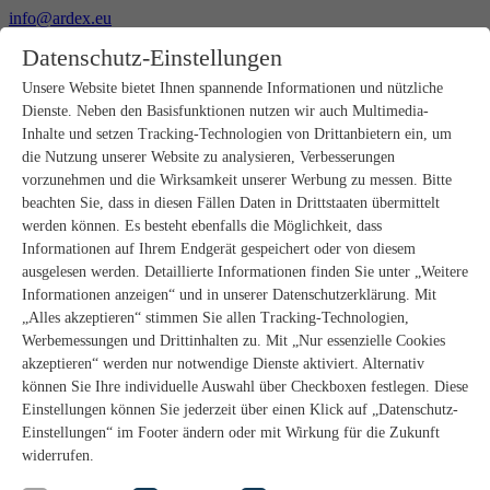
info@ardex.eu
+49 2302 664-0
Datenschutz-Einstellungen
Deutsch
Français
Nederlands
Unsere Website bietet Ihnen spannende Informationen und nützliche
Dienste. Neben den Basisfunktionen nutzen wir auch Multimedia-
Produkte
Inhalte und setzen Tracking-Technologien von Drittanbietern ein, um
Produktübersicht
die Nutzung unserer Website zu analysieren, Verbesserungen
Rohbau
vorzunehmen und die Wirksamkeit unserer Werbung zu messen. Bitte
Estrichverlegung
beachten Sie, dass in diesen Fällen Daten in Drittstaaten übermittelt
Untergrundvorbereitung
werden können. Es besteht ebenfalls die Möglichkeit, dass
Bodenspachtelmassen
Informationen auf Ihrem Endgerät gespeichert oder von diesem
Abdichtungen
Fliesenkleber
ausgelesen werden. Detaillierte Informationen finden Sie unter „Weitere
Fugenmörtel
Informationen anzeigen“ und in unserer Datenschutzerklärung. Mit
Fugendichtstoffe
„Alles akzeptieren“ stimmen Sie allen Tracking-Technologien,
Montagekleber
Werbemessungen und Drittinhalten zu. Mit „Nur essenzielle Cookies
Natursteinverlegung
akzeptieren“ werden nur notwendige Dienste aktiviert. Alternativ
Bodenbelags- und Parkettklebstoffe
können Sie Ihre individuelle Auswahl über Checkboxen festlegen. Diese
Wandspachtelmassen
Zubehör
Einstellungen können Sie jederzeit über einen Klick auf „Datenschutz-
PANDOMO®
Einstellungen“ im Footer ändern oder mit Wirkung für die Zukunft
GUTJAHR – Perfekt im System
widerrufen.
Badsanierung mit wedi
Service