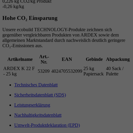
0,226 kg CO2/kg Produkt
-0,26
kg/kg
Hohe CO₂ Einsparung
Unsere ecobuild TECHNOLOGY-Produkte zeichnen sich
gegenüber vergleichbaren Produkten von ARDEX sowie dem
allgemeinen Marktstandard durch nachweislich deutlich geringere
CO₂-Emissionen aus.
Art.-
Artikelname
EAN
Gebinde
Abpackung
Nr.
ARDEX K 22 F
25 kg
40 Sack /
53209
4024705532099
- 25 kg
Papiersack
Palette
Technisches Datenblatt
Sicherheitsdatenblatt (SDS)
Leistungserklärung
Nachhaltigkeitsdatenblatt
Umwelt-Produktdeklaration (EPD)