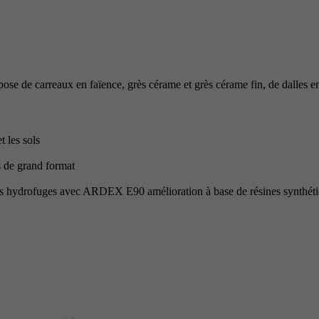
carreaux en faïence, grès cérame et grès cérame fin, de dalles en béton
t les sols
s de grand format
iétés hydrofuges avec ARDEX E90 amélioration à base de résines synthét