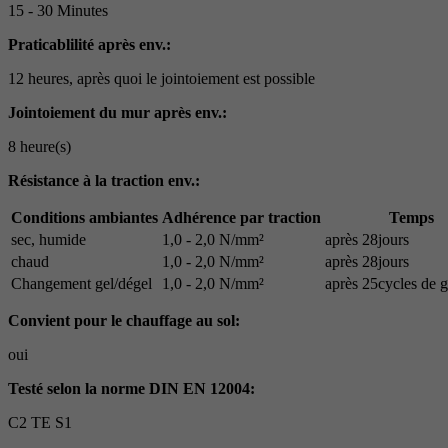
15 - 30 Minutes
Praticablilité après env.:
12 heures, après quoi le jointoiement est possible
Jointoiement du mur après env.:
8 heure(s)
Résistance à la traction env.:
Conditions ambiantes
Adhérence par traction
Temps
sec, humide
1,0 - 2,0 N/mm²
après 28jours
chaud
1,0 - 2,0 N/mm²
après 28jours
Changement gel/dégel
1,0 - 2,0 N/mm²
après 25cycles de g
Convient pour le chauffage au sol:
oui
Testé selon la norme DIN EN 12004:
C2 TE S1