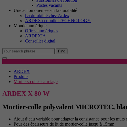
Possibilités d'évolution
M
Postes vacants
Le
Une action orientée sur la durabilité
no
La durabilité chez Ardex
ARDEX ecobuild TECHNOLOGY
Monde numérique
Offres numériques
Co
ARDEXIA
No
Conseiller digital
in
Find
Détails du produit
ARDEX
Produits
Mortiers-colles carrelage
ARDEX X 80 W
Mortier-colle polyvalent MICROTEC, bla
Ajout d’eau variable pour adapter la consistance pour les murs e
Pour des épaisseurs de lit de mortier-colle jusqu’à 15mm