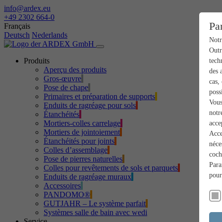
info@ardex.eu
+49 2302 664-0
Pa
Français
Deutsch
Nederlands
Notr
Outr
Produits
tech
Aperçu des produits
des 
Gros-œuvre
cas,
Pose de chape
poss
Primaires et préparation de supports
Vous
Enduits de ragréage pour sols
notr
Étanchéités
Mortiers-colles carrelage
acce
Mortiers de jointoiement
Acce
Étanchéités pour joints
néce
Colles d’assemblage
coch
Pose de pierres naturelles
Para
Colles pour revêtements de sols et parquets
pour
Enduits de ragréage muraux
Accessoires
PANDOMO®
GUTJAHR – Le système parfait
Systèmes salle de bain avec wedi
Service