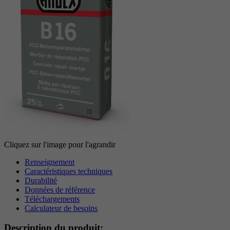
Période
6 Monate
reCAPTCHA setzt ein notwendiges Cookie
Objectif
(_GRECAPTCHA), wenn es zum Zweck der
Risikoanalyse ausgeführt wird.
Cliquez sur l'image pour l'agrandir
Renseignement
Caractéristiques techniques
Durabilité
Données de référence
Téléchargements
Calculateur de besoins
Description du produit: