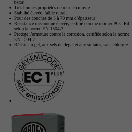
Objectif
béton
avancée des scripts et des événements.
Objectif
Google Maps Karte für die Außendienstsuche
Très bonnes propriétés de mise en œuvre
Période
1 An
Stabilité élevée, faible retrait
Pour des couches de 5 à 70 mm d’épaisseur
Objectif
Définit les paramètres des groupes de cookies.
Résistance mécanique élevée, certifié comme mortier PCC R4
Nom
_gat
selon la norme EN 1504-3
Protège l’armature contre la corrosion, certifiée selon la norme
Prestataire
Google
EN 1504-7
Nom
__cf_bm
Résiste au gel, aux sels de dégel et aux sulfates, sans chlorure
Période
1 Jour
Prestataire
.myfonts.net
Cookie Google pour contrôler la gestion
Objectif
Période
30 minutes
avancée des scripts et des événements.
Sert de licence pour l’utilisation d’une police
Objectif
de myfonts.net.
Nom
_GRECAPTCHA
Prestataire
Google reCAPTCHA