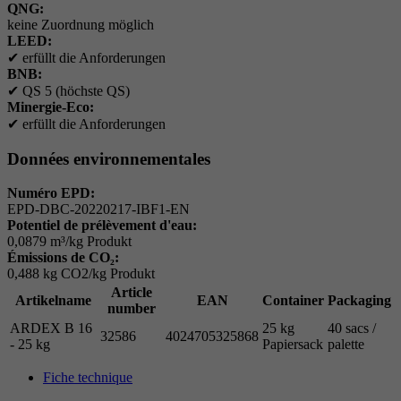
QNG:
keine Zuordnung möglich
LEED:
✔
erfüllt die Anforderungen
BNB:
✔
QS 5 (höchste QS)
Minergie-Eco:
✔
erfüllt die Anforderungen
Données environnementales
Numéro EPD:
EPD-DBC-20220217-IBF1-EN
Potentiel de prélèvement d'eau:
0,0879 m³/kg Produkt
Émissions de CO₂:
0,488 kg CO2/kg Produkt
Article
Artikelname
EAN
Container
Packaging
number
ARDEX B 16
25 kg
40 sacs /
32586
4024705325868
- 25 kg
Papiersack
palette
Fiche technique