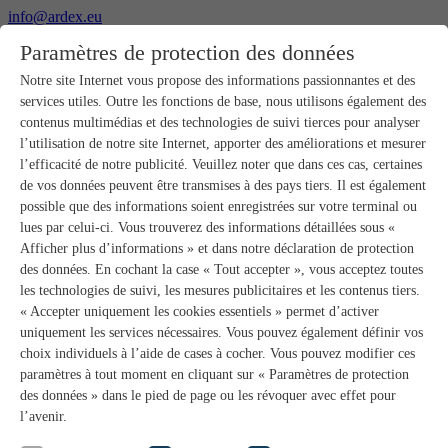
info@ardex.eu
+49 2302 664-0
Paramètres de protection des données
Français
Deutsch
Nederlands
Notre site Internet vous propose des informations passionnantes et des
services utiles. Outre les fonctions de base, nous utilisons également des
Produits
contenus multimédias et des technologies de suivi tierces pour analyser
Aperçu des produits
l’utilisation de notre site Internet, apporter des améliorations et mesurer
Gros-œuvre
l’efficacité de notre publicité. Veuillez noter que dans ces cas, certaines
Pose de chape
de vos données peuvent être transmises à des pays tiers. Il est également
Primaires et préparation de supports
possible que des informations soient enregistrées sur votre terminal ou
Enduits de ragréage pour sols
lues par celui-ci. Vous trouverez des informations détaillées sous «
Étanchéités
Mortiers-colles carrelage
Afficher plus d’informations » et dans notre déclaration de protection
Mortiers de jointoiement
des données. En cochant la case « Tout accepter », vous acceptez toutes
Étanchéités pour joints
les technologies de suivi, les mesures publicitaires et les contenus tiers.
Colles d’assemblage
« Accepter uniquement les cookies essentiels » permet d’activer
Pose de pierres naturelles
uniquement les services nécessaires. Vous pouvez également définir vos
Colles pour revêtements de sols et parquets
choix individuels à l’aide de cases à cocher. Vous pouvez modifier ces
Enduits de ragréage muraux
Accessoires
paramètres à tout moment en cliquant sur « Paramètres de protection
PANDOMO®
des données » dans le pied de page ou les révoquer avec effet pour
GUTJAHR – Le système parfait
l’avenir.
Systèmes salle de bain avec wedi
Service