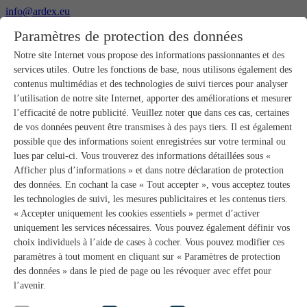
info@ardex.eu
+49 2302 664-0
Paramètres de protection des données
Français
Deutsch
Nederlands
Notre site Internet vous propose des informations passionnantes et des
services utiles. Outre les fonctions de base, nous utilisons également des
Produits
contenus multimédias et des technologies de suivi tierces pour analyser
Aperçu des produits
l’utilisation de notre site Internet, apporter des améliorations et mesurer
Gros-œuvre
l’efficacité de notre publicité. Veuillez noter que dans ces cas, certaines
Pose de chape
de vos données peuvent être transmises à des pays tiers. Il est également
Primaires et préparation de supports
possible que des informations soient enregistrées sur votre terminal ou
Enduits de ragréage pour sols
lues par celui-ci. Vous trouverez des informations détaillées sous «
Étanchéités
Mortiers-colles carrelage
Afficher plus d’informations » et dans notre déclaration de protection
Mortiers de jointoiement
des données. En cochant la case « Tout accepter », vous acceptez toutes
Étanchéités pour joints
les technologies de suivi, les mesures publicitaires et les contenus tiers.
Colles d’assemblage
« Accepter uniquement les cookies essentiels » permet d’activer
Pose de pierres naturelles
uniquement les services nécessaires. Vous pouvez également définir vos
Colles pour revêtements de sols et parquets
choix individuels à l’aide de cases à cocher. Vous pouvez modifier ces
Enduits de ragréage muraux
Accessoires
paramètres à tout moment en cliquant sur « Paramètres de protection
PANDOMO®
des données » dans le pied de page ou les révoquer avec effet pour
GUTJAHR – Le système parfait
l’avenir.
Systèmes salle de bain avec wedi
Service