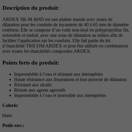
Période
6 Monate
Description du produit:
reCAPTCHA setzt ein notwendiges Cookie
ARDEX SK-M 40/65 est une platine murale avec zones de
Objectif
(_GRECAPTCHA), wenn es zum Zweck der
dilatation pour les conduits de tuyauterie de 40 à 65 mm de diamètre
Risikoanalyse ausgeführt wird.
extérieur. Elle se compose d’un voile non-tissé en polypropylène fin,
extensible et enduit, avec une zone de dilatation au milieu afin de
faciliter l’application sur les conduits. Elle fait partie du kit
d’étanchéité TRICOM ARDEX et peut être utilisée en combinaison
avec toutes les étanchéités composites ARDEX.
Points forts du produit:
Imperméable à l’eau et résistant aux intempéries
Haute résistance aux fissurations et bon pouvoir de dilatation
Résistant aux alcalis
Résiste aux agents agressifs
Imperméable à l’eau et insensible aux intempéries
Coloris:
blanc
Poids env.: