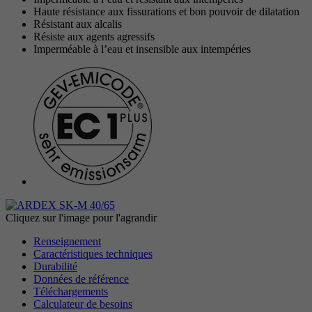
Objectif
avancée des scripts et des événements.
Haute résistance aux fissurations et bon pouvoir de dilatation
Objectif
Google Maps Karte für die Außendienstsuche
Période
1 An
Résistant aux alcalis
Résiste aux agents agressifs
Imperméable à l’eau et insensible aux intempéries
Objectif
Définit les paramètres des groupes de cookies.
Nom
_gat
Prestataire
Google
Nom
__cf_bm
Période
1 Jour
Prestataire
.myfonts.net
Cookie Google pour contrôler la gestion
Objectif
Période
30 minutes
avancée des scripts et des événements.
Sert de licence pour l’utilisation d’une police
Objectif
de myfonts.net.
Cliquez sur l'image pour l'agrandir
Renseignement
Caractéristiques techniques
Nom
_GRECAPTCHA
Durabilité
Données de référence
Prestataire
Google reCAPTCHA
Téléchargements
Calculateur de besoins