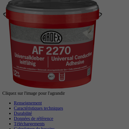
Période
6 Monate
reCAPTCHA setzt ein notwendiges Cookie
Objectif
(_GRECAPTCHA), wenn es zum Zweck der
Risikoanalyse ausgeführt wird.
Cliquez sur l'image pour l'agrandir
Renseignement
Caractéristiques techniques
Durabilité
Données de référence
Téléchargements
Calculateur de besoins