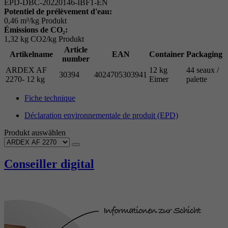
EPD-DBC-20220146-IBF1-EN
Potentiel de prélèvement d'eau:
0,46 m³/kg Produkt
Émissions de CO₂:
1,32 kg CO2/kg Produkt
Article
Artikelname
EAN
Container
Packaging
number
ARDEX AF
12 kg
44 seaux /
30394
4024705303941
2270- 12 kg
Eimer
palette
Fiche technique
Déclaration environnementale de produit (EPD)
Produkt auswählen
Conseiller digital