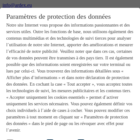
info@ardex.eu
+49 2302 664-0
Paramètres de protection des données
Français
Deutsch
Nederlands
Notre site Internet vous propose des informations passionnantes et des
services utiles. Outre les fonctions de base, nous utilisons également des
Produits
contenus multimédias et des technologies de suivi tierces pour analyser
Aperçu des produits
l’utilisation de notre site Internet, apporter des améliorations et mesurer
Gros-œuvre
l’efficacité de notre publicité. Veuillez noter que dans ces cas, certaines
Pose de chape
de vos données peuvent être transmises à des pays tiers. Il est également
Primaires et préparation de supports
possible que des informations soient enregistrées sur votre terminal ou
Enduits de ragréage pour sols
lues par celui-ci. Vous trouverez des informations détaillées sous «
Étanchéités
Mortiers-colles carrelage
Afficher plus d’informations » et dans notre déclaration de protection
Mortiers de jointoiement
des données. En cochant la case « Tout accepter », vous acceptez toutes
Étanchéités pour joints
les technologies de suivi, les mesures publicitaires et les contenus tiers.
Colles d’assemblage
« Accepter uniquement les cookies essentiels » permet d’activer
Pose de pierres naturelles
uniquement les services nécessaires. Vous pouvez également définir vos
Colles pour revêtements de sols et parquets
choix individuels à l’aide de cases à cocher. Vous pouvez modifier ces
Enduits de ragréage muraux
Accessoires
paramètres à tout moment en cliquant sur « Paramètres de protection
PANDOMO®
des données » dans le pied de page ou les révoquer avec effet pour
GUTJAHR – Le système parfait
l’avenir.
Systèmes salle de bain avec wedi
Service