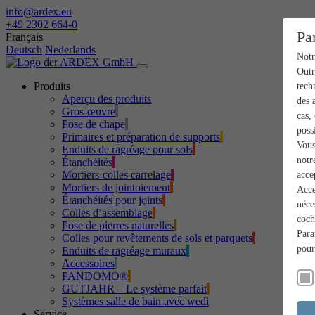
info@ardex.eu
+49 2302 664-0
Pa
Français
Deutsch
Nederlands
Notr
Outr
Produits
tech
Aperçu des produits
des 
Gros-œuvre
cas,
Pose de chape
poss
Primaires et préparation de supports
Vous
Enduits de ragréage pour sols
notr
Étanchéités
Mortiers-colles carrelage
acce
Mortiers de jointoiement
Acce
Étanchéités pour joints
néce
Colles d’assemblage
coch
Pose de pierres naturelles
Para
Colles pour revêtements de sols et parquets
pour
Enduits de ragréage muraux
Accessoires
PANDOMO®
GUTJAHR – Le système parfait
Systèmes salle de bain avec wedi
Service