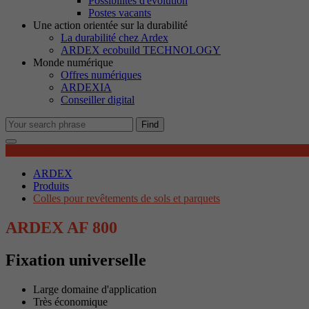
Possibilités d'évolution
M
Postes vacants
Le
Une action orientée sur la durabilité
no
La durabilité chez Ardex
ARDEX ecobuild TECHNOLOGY
Monde numérique
Offres numériques
Co
ARDEXIA
No
Conseiller digital
in
Find
Détails du produit
ARDEX
Produits
Colles pour revêtements de sols et parquets
ARDEX AF 800
Fixation universelle
Large domaine d'application
Très économique