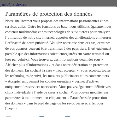
info@ardex.eu
+49 2302 664-0
Paramètres de protection des données
Français
Deutsch
Nederlands
Notre site Internet vous propose des informations passionnantes et des
services utiles. Outre les fonctions de base, nous utilisons également des
Produits
contenus multimédias et des technologies de suivi tierces pour analyser
Aperçu des produits
l’utilisation de notre site Internet, apporter des améliorations et mesurer
Gros-œuvre
l’efficacité de notre publicité. Veuillez noter que dans ces cas, certaines
Pose de chape
de vos données peuvent être transmises à des pays tiers. Il est également
Primaires et préparation de supports
possible que des informations soient enregistrées sur votre terminal ou
Enduits de ragréage pour sols
lues par celui-ci. Vous trouverez des informations détaillées sous «
Étanchéités
Mortiers-colles carrelage
Afficher plus d’informations » et dans notre déclaration de protection
Mortiers de jointoiement
des données. En cochant la case « Tout accepter », vous acceptez toutes
Étanchéités pour joints
les technologies de suivi, les mesures publicitaires et les contenus tiers.
Colles d’assemblage
« Accepter uniquement les cookies essentiels » permet d’activer
Pose de pierres naturelles
uniquement les services nécessaires. Vous pouvez également définir vos
Colles pour revêtements de sols et parquets
choix individuels à l’aide de cases à cocher. Vous pouvez modifier ces
Enduits de ragréage muraux
Accessoires
paramètres à tout moment en cliquant sur « Paramètres de protection
PANDOMO®
des données » dans le pied de page ou les révoquer avec effet pour
GUTJAHR – Le système parfait
l’avenir.
Systèmes salle de bain avec wedi
Service