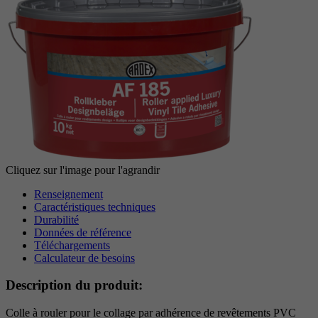
Période
6 Monate
reCAPTCHA setzt ein notwendiges Cookie
Objectif
(_GRECAPTCHA), wenn es zum Zweck der
Risikoanalyse ausgeführt wird.
Cliquez sur l'image pour l'agrandir
Renseignement
Caractéristiques techniques
Durabilité
Données de référence
Téléchargements
Calculateur de besoins
Description du produit:
Colle à rouler pour le collage par adhérence de revêtements PVC