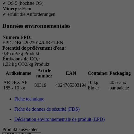
✔
QS 5 (höchste QS)
Minergie-Eco:
✔
erfüllt die Anforderungen
Données environnementales
Numéro EPD:
EPD-DBC-20220146-IBF1-EN
Potentiel de prélèvement d'eau:
0,46 m³/kg Produkt
Émissions de CO₂:
1,32 kg CO2/kg Produkt
Article
Artikelname
EAN
Container
Packaging
number
ARDEX AF
10 kg
40 seaux
30319
4024705303194
185 - 10 kg
Eimer
par palette
Fiche technique
Fiche de donnes de sécurité (FDS)
Déclaration environnementale de produit (EPD)
Produkt auswählen