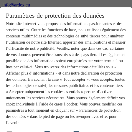
info@ardex.eu
+49 2302 664-0
Paramètres de protection des données
Français
Deutsch
Nederlands
Notre site Internet vous propose des informations passionnantes et des
services utiles. Outre les fonctions de base, nous utilisons également des
Produits
contenus multimédias et des technologies de suivi tierces pour analyser
Aperçu des produits
l’utilisation de notre site Internet, apporter des améliorations et mesurer
Gros-œuvre
l’efficacité de notre publicité. Veuillez noter que dans ces cas, certaines
Pose de chape
de vos données peuvent être transmises à des pays tiers. Il est également
Primaires et préparation de supports
possible que des informations soient enregistrées sur votre terminal ou
Enduits de ragréage pour sols
lues par celui-ci. Vous trouverez des informations détaillées sous «
Étanchéités
Mortiers-colles carrelage
Afficher plus d’informations » et dans notre déclaration de protection
Mortiers de jointoiement
des données. En cochant la case « Tout accepter », vous acceptez toutes
Étanchéités pour joints
les technologies de suivi, les mesures publicitaires et les contenus tiers.
Colles d’assemblage
« Accepter uniquement les cookies essentiels » permet d’activer
Pose de pierres naturelles
uniquement les services nécessaires. Vous pouvez également définir vos
Colles pour revêtements de sols et parquets
choix individuels à l’aide de cases à cocher. Vous pouvez modifier ces
Enduits de ragréage muraux
Accessoires
paramètres à tout moment en cliquant sur « Paramètres de protection
PANDOMO®
des données » dans le pied de page ou les révoquer avec effet pour
GUTJAHR – Le système parfait
l’avenir.
Systèmes salle de bain avec wedi
Service