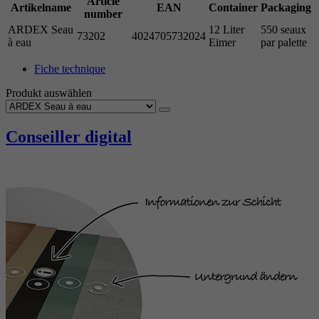
Article
Artikelname
EAN
Container
Packaging
number
ARDEX Seau
12 Liter
550 seaux
73202
4024705732024
à eau
Eimer
par palette
Fiche technique
Produkt auswählen
Conseiller digital