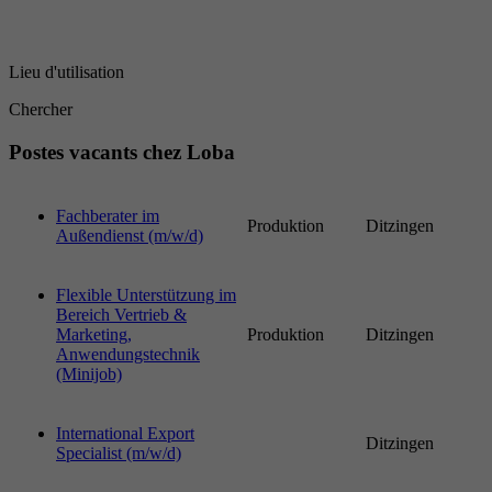
Période
6 Monate
reCAPTCHA setzt ein notwendiges Cookie
Lieu d'utilisation
Objectif
(_GRECAPTCHA), wenn es zum Zweck der
Risikoanalyse ausgeführt wird.
Chercher
Postes vacants chez Loba
Fachberater im
Produktion
Ditzingen
Außendienst (m/w/d)
Flexible Unterstützung im
Bereich Vertrieb &
Marketing,
Produktion
Ditzingen
Anwendungstechnik
(Minijob)
International Export
Ditzingen
Specialist (m/w/d)