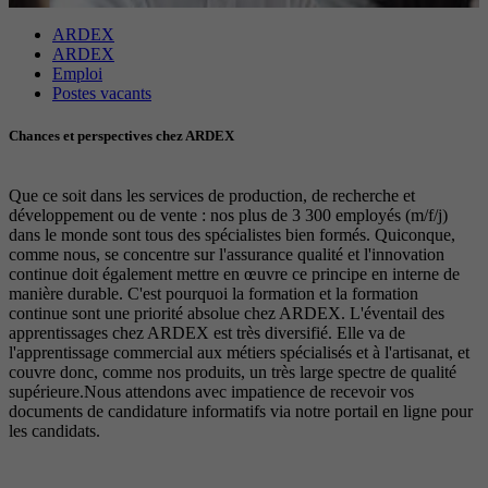
Objectif
avancée des scripts et des événements.
Objectif
Google Maps Karte für die Außendienstsuche
Période
1 An
ARDEX
ARDEX
Emploi
Objectif
Définit les paramètres des groupes de cookies.
Nom
_gat
Postes vacants
Chances et perspectives chez ARDEX
Prestataire
Google
Nom
__cf_bm
Période
1 Jour
Que ce soit dans les services de production, de recherche et
Prestataire
.myfonts.net
développement ou de vente : nos plus de 3 300 employés (m/f/j)
dans le monde sont tous des spécialistes bien formés. Quiconque,
Cookie Google pour contrôler la gestion
Objectif
Période
30 minutes
comme nous, se concentre sur l'assurance qualité et l'innovation
avancée des scripts et des événements.
continue doit également mettre en œuvre ce principe en interne de
manière durable. C'est pourquoi la formation et la formation
Sert de licence pour l’utilisation d’une police
continue sont une priorité absolue chez ARDEX. L'éventail des
Objectif
de myfonts.net.
apprentissages chez ARDEX est très diversifié. Elle va de
l'apprentissage commercial aux métiers spécialisés et à l'artisanat, et
couvre donc, comme nos produits, un très large spectre de qualité
supérieure.Nous attendons avec impatience de recevoir vos
Nom
_GRECAPTCHA
documents de candidature informatifs via notre portail en ligne pour
les candidats.
Prestataire
Google reCAPTCHA