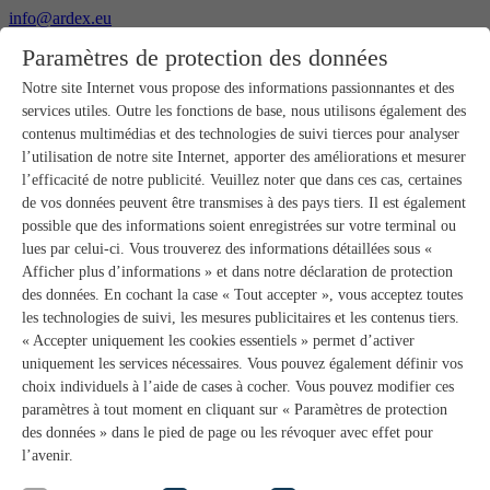
info@ardex.eu
+49 2302 664-0
Paramètres de protection des données
Français
Nederlands
Notre site Internet vous propose des informations passionnantes et des
services utiles. Outre les fonctions de base, nous utilisons également des
Produits
contenus multimédias et des technologies de suivi tierces pour analyser
Aperçu des produits
l’utilisation de notre site Internet, apporter des améliorations et mesurer
Gros-œuvre
l’efficacité de notre publicité. Veuillez noter que dans ces cas, certaines
Pose de chape
de vos données peuvent être transmises à des pays tiers. Il est également
Primaires et préparation de supports
possible que des informations soient enregistrées sur votre terminal ou
Enduits de ragréage pour sols
lues par celui-ci. Vous trouverez des informations détaillées sous «
Étanchéités
Mortiers-colles carrelage
Afficher plus d’informations » et dans notre déclaration de protection
Mortiers de jointoiement
des données. En cochant la case « Tout accepter », vous acceptez toutes
Étanchéités pour joints
les technologies de suivi, les mesures publicitaires et les contenus tiers.
Colles d’assemblage
« Accepter uniquement les cookies essentiels » permet d’activer
Pose de pierres naturelles
uniquement les services nécessaires. Vous pouvez également définir vos
Colles pour revêtements de sols et parquets
choix individuels à l’aide de cases à cocher. Vous pouvez modifier ces
Enduits de ragréage muraux
Accessoires
paramètres à tout moment en cliquant sur « Paramètres de protection
PANDOMO®
des données » dans le pied de page ou les révoquer avec effet pour
GUTJAHR – Le système parfait
l’avenir.
Systèmes salle de bain avec wedi
Service