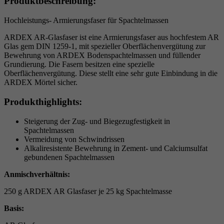
Produktbeschreibung:
Laufzeit
6 Monate
Hochleistungs- Armierungsfaser für Spachtelmassen
reCAPTCHA setzt ein notwendiges Cookie
ARDEX AR-Glasfaser ist eine Armierungsfaser aus hochfestem AR
Zweck
(_GRECAPTCHA), wenn es zum Zweck der
Glas gem DIN 1259-1, mit spezieller Oberflächenvergütung zur
Risikoanalyse ausgeführt wird.
Bewehrung von ARDEX Bodenspachtelmassen und füllender
Grundierung. Die Fasern besitzen eine spezielle
Oberflächenvergütung. Diese stellt eine sehr gute Einbindung in die
ARDEX Mörtel sicher.
Produkthighlights:
Steigerung der Zug- und Biegezugfestigkeit in
Spachtelmassen
Vermeidung von Schwindrissen
Alkaliresistente Bewehrung in Zement- und Calciumsulfat
gebundenen Spachtelmassen
Anmischverhältnis:
250 g ARDEX AR Glasfaser je 25 kg Spachtelmasse
Basis: