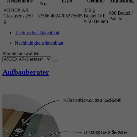
Artikelname
EAN
Gebinde
Abpackung
Nr.
ARDEX AR
250 g
600 Beutel /
Glasfaser - 250
37566
4024705375665
Beutel (VE
Palette
g
= 50 Beutel)
Technisches Datenblatt
Nachhaltigkeitsdatenblatt
Produkt auswählen
Aufbauberater