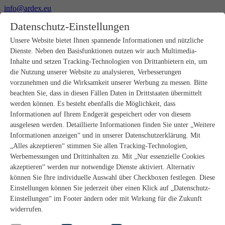
info@ardex.eu
+49 2302 664-0
Datenschutz-Einstellungen
Deutsch
Français
Nederlands
Unsere Website bietet Ihnen spannende Informationen und nützliche
Dienste. Neben den Basisfunktionen nutzen wir auch Multimedia-
Produkte
Inhalte und setzen Tracking-Technologien von Drittanbietern ein, um
Produktübersicht
die Nutzung unserer Website zu analysieren, Verbesserungen
Rohbau
vorzunehmen und die Wirksamkeit unserer Werbung zu messen. Bitte
Estrichverlegung
beachten Sie, dass in diesen Fällen Daten in Drittstaaten übermittelt
Untergrundvorbereitung
werden können. Es besteht ebenfalls die Möglichkeit, dass
Bodenspachtelmassen
Informationen auf Ihrem Endgerät gespeichert oder von diesem
Abdichtungen
Fliesenkleber
ausgelesen werden. Detaillierte Informationen finden Sie unter „Weitere
Fugenmörtel
Informationen anzeigen“ und in unserer Datenschutzerklärung. Mit
Fugendichtstoffe
„Alles akzeptieren“ stimmen Sie allen Tracking-Technologien,
Montagekleber
Werbemessungen und Drittinhalten zu. Mit „Nur essenzielle Cookies
Natursteinverlegung
akzeptieren“ werden nur notwendige Dienste aktiviert. Alternativ
Bodenbelags- und Parkettklebstoffe
können Sie Ihre individuelle Auswahl über Checkboxen festlegen. Diese
Wandspachtelmassen
Zubehör
Einstellungen können Sie jederzeit über einen Klick auf „Datenschutz-
PANDOMO®
Einstellungen“ im Footer ändern oder mit Wirkung für die Zukunft
GUTJAHR – Perfekt im System
widerrufen.
Badsanierung mit wedi
Service