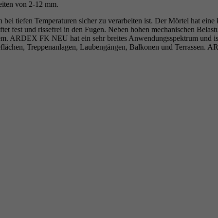
eiten von 2-12 mm.
 tiefen Temperaturen sicher zu verarbeiten ist. Der Mörtel hat eine k
 haftet fest und rissefrei in den Fugen. Neben hohen mechanischen Bela
m. ARDEX FK NEU hat ein sehr breites Anwendungsspektrum und ist g
eflächen, Treppenanlagen, Laubengängen, Balkonen und Terrassen.