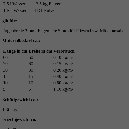
2,5 l Wasser
12,5 kg Pulver
1 RT Wasser
4 RT Pulver
gilt für:
Fugenbreite 3 mm, Fugentiefe 5 mm für Fliesen bzw. Mittelmosaik
Materialbedarf ca.:
Länge in cm
Breite in cm
Verbrauch
60
60
0,10 kg/m²
30
60
0,15 kg/m²
30
30
0,20 kg/m²
15
15
0,40 kg/m²
10
10
0,60 kg/m²
5
5
1,10 kg/m²
Schüttgewicht ca.:
1,30 kg/l
Frischgewicht ca.: