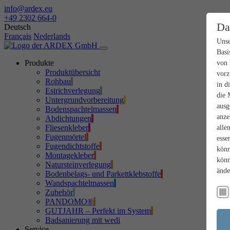
info@ardex.eu
+49 2302 664-0
Da
Deutsch
Français
Nederlands
Unse
Basi
Produkte
von 
Produktübersicht
vorz
Rohbau
in d
Estrichverlegung
die 
Untergrundvorbereitung
ausg
Bodenspachtelmassen
anze
Abdichtungen
Fliesenkleber
alle
Fugenmörtel
esse
Fugendichtstoffe
könn
Montagekleber
könn
Natursteinverlegung
ände
Bodenbelags- und Parkettklebstoffe
Wandspachtelmassen
Zubehör
PANDOMO®
GUTJAHR – Perfekt im System
Badsanierung mit wedi
Service