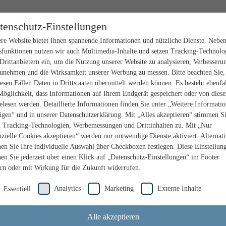
tenschutz-Einstellungen
re Website bietet Ihnen spannende Informationen und nützliche Dienste. Nebe
sfunktionen nutzen wir auch Multimedia-Inhalte und setzen Tracking-Technolo
Drittanbietern ein, um die Nutzung unserer Website zu analysieren, Verbesseru
unehmen und die Wirksamkeit unserer Werbung zu messen. Bitte beachten Sie,
iesen Fällen Daten in Drittstaaten übermittelt werden können. Es besteht ebenfal
Möglichkeit, dass Informationen auf Ihrem Endgerät gespeichert oder von dies
elesen werden. Detaillierte Informationen finden Sie unter „Weitere Informati
igen“ und in unserer Datenschutzerklärung. Mit „Alles akzeptieren“ stimmen S
n Tracking-Technologien, Werbemessungen und Drittinhalten zu. Mit „Nur
nzielle Cookies akzeptieren“ werden nur notwendige Dienste aktiviert. Alternat
en Sie Ihre individuelle Auswahl über Checkboxen festlegen. Diese Einstellun
en Sie jederzeit über einen Klick auf „Datenschutz-Einstellungen“ im Footer
rn oder mit Wirkung für die Zukunft widerrufen.
Analytics
Marketing
Externe Inhalte
Essentiell
Alle akzeptieren