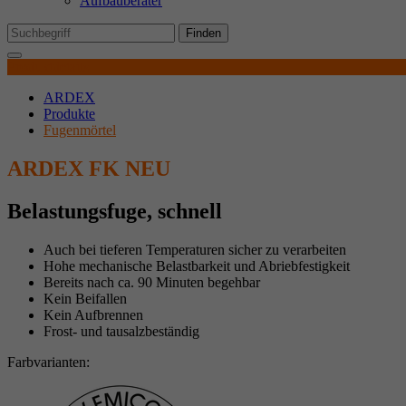
Aufbauberater
Mi
We
Finden
Produktdetails
Ex
ARDEX
Wi
Produkte
In
Fugenmörtel
ARDEX FK NEU
Belastungsfuge, schnell
Auch bei tieferen Temperaturen sicher zu verarbeiten
Hohe mechanische Belastbarkeit und Abriebfestigkeit
Bereits nach ca. 90 Minuten begehbar
Kein Beifallen
Kein Aufbrennen
Frost- und tausalzbeständig
Farbvarianten: