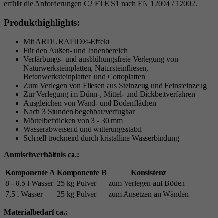
erfüllt die Anforderungen C2 FTE S1 nach EN 12004 / 12002.
Produkthighlights:
Mit ARDURAPID®-Effekt
Für den Außen- und Innenbereich
Verfärbungs- und ausblühungsfreie Verlegung von
Naturwerksteinplatten, Natursteinfliesen,
Betonwerksteinplatten und Cottoplatten
Zum Verlegen von Fliesen aus Steinzeug und Feinsteinzeug
Zur Verlegung im Dünn-, Mittel- und Dickbettverfahren
Ausgleichen von Wand- und Bodenflächen
Nach 3 Stunden begehbar/verfugbar
Mörtelbettdicken von 3 - 30 mm
Wasserabweisend und witterungsstabil
Schnell trocknend durch kristalline Wasserbindung
Anmischverhältnis ca.:
Komponente A
Komponente B
Konsistenz
8 - 8,5 l Wasser
25 kg Pulver
zum Verlegen auf Böden
7,5 l Wasser
25 kg Pulver
zum Ansetzen an Wänden
Materialbedarf ca.: