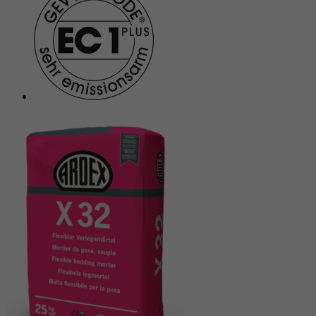
Laufzeit
6 Monate
reCAPTCHA setzt ein notwendiges Cookie
Zweck
(_GRECAPTCHA), wenn es zum Zweck der
Risikoanalyse ausgeführt wird.