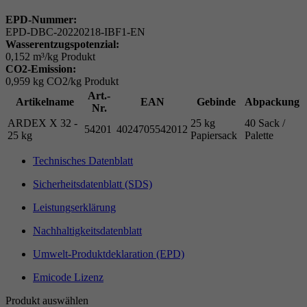
EPD-Nummer:
EPD-DBC-20220218-IBF1-EN
Wasserentzugspotenzial:
0,152 m³/kg Produkt
CO2-Emission:
0,959 kg CO2/kg Produkt
Art.-
Artikelname
EAN
Gebinde
Abpackung
Nr.
ARDEX X 32 -
25 kg
40 Sack /
54201
4024705542012
25 kg
Papiersack
Palette
Technisches Datenblatt
Sicherheitsdatenblatt (SDS)
Leistungserklärung
Nachhaltigkeitsdatenblatt
Umwelt-Produktdeklaration (EPD)
Emicode Lizenz
Produkt auswählen