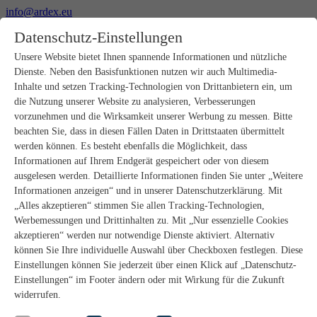
info@ardex.eu
+49 2302 664-0
Datenschutz-Einstellungen
Deutsch
Français
Nederlands
Unsere Website bietet Ihnen spannende Informationen und nützliche
Dienste. Neben den Basisfunktionen nutzen wir auch Multimedia-
Produkte
Inhalte und setzen Tracking-Technologien von Drittanbietern ein, um
Produktübersicht
die Nutzung unserer Website zu analysieren, Verbesserungen
Rohbau
vorzunehmen und die Wirksamkeit unserer Werbung zu messen. Bitte
Estrichverlegung
beachten Sie, dass in diesen Fällen Daten in Drittstaaten übermittelt
Untergrundvorbereitung
werden können. Es besteht ebenfalls die Möglichkeit, dass
Bodenspachtelmassen
Informationen auf Ihrem Endgerät gespeichert oder von diesem
Abdichtungen
Fliesenkleber
ausgelesen werden. Detaillierte Informationen finden Sie unter „Weitere
Fugenmörtel
Informationen anzeigen“ und in unserer Datenschutzerklärung. Mit
Fugendichtstoffe
„Alles akzeptieren“ stimmen Sie allen Tracking-Technologien,
Montagekleber
Werbemessungen und Drittinhalten zu. Mit „Nur essenzielle Cookies
Natursteinverlegung
akzeptieren“ werden nur notwendige Dienste aktiviert. Alternativ
Bodenbelags- und Parkettklebstoffe
können Sie Ihre individuelle Auswahl über Checkboxen festlegen. Diese
Wandspachtelmassen
Zubehör
Einstellungen können Sie jederzeit über einen Klick auf „Datenschutz-
PANDOMO®
Einstellungen“ im Footer ändern oder mit Wirkung für die Zukunft
GUTJAHR – Perfekt im System
widerrufen.
Badsanierung mit wedi
Service