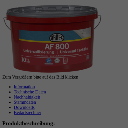
Laufzeit
6 Monate
reCAPTCHA setzt ein notwendiges Cookie
Zweck
(_GRECAPTCHA), wenn es zum Zweck der
Risikoanalyse ausgeführt wird.
Zum Vergrößern bitte auf das Bild klicken
Information
Technische Daten
Nachhaltigkeit
Stammdaten
Downloads
Bedarfsrechner
Produktbeschreibung: