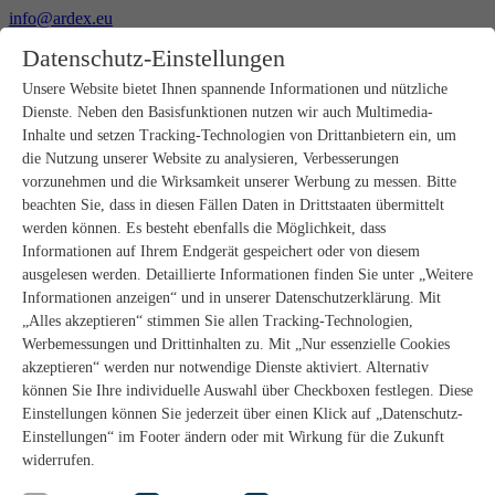
info@ardex.eu
+49 2302 664-0
Datenschutz-Einstellungen
Deutsch
Français
Nederlands
Unsere Website bietet Ihnen spannende Informationen und nützliche
Dienste. Neben den Basisfunktionen nutzen wir auch Multimedia-
Produkte
Inhalte und setzen Tracking-Technologien von Drittanbietern ein, um
Produktübersicht
die Nutzung unserer Website zu analysieren, Verbesserungen
Rohbau
vorzunehmen und die Wirksamkeit unserer Werbung zu messen. Bitte
Estrichverlegung
beachten Sie, dass in diesen Fällen Daten in Drittstaaten übermittelt
Untergrundvorbereitung
werden können. Es besteht ebenfalls die Möglichkeit, dass
Bodenspachtelmassen
Informationen auf Ihrem Endgerät gespeichert oder von diesem
Abdichtungen
Fliesenkleber
ausgelesen werden. Detaillierte Informationen finden Sie unter „Weitere
Fugenmörtel
Informationen anzeigen“ und in unserer Datenschutzerklärung. Mit
Fugendichtstoffe
„Alles akzeptieren“ stimmen Sie allen Tracking-Technologien,
Montagekleber
Werbemessungen und Drittinhalten zu. Mit „Nur essenzielle Cookies
Natursteinverlegung
akzeptieren“ werden nur notwendige Dienste aktiviert. Alternativ
Bodenbelags- und Parkettklebstoffe
können Sie Ihre individuelle Auswahl über Checkboxen festlegen. Diese
Wandspachtelmassen
Zubehör
Einstellungen können Sie jederzeit über einen Klick auf „Datenschutz-
PANDOMO®
Einstellungen“ im Footer ändern oder mit Wirkung für die Zukunft
GUTJAHR – Perfekt im System
widerrufen.
Badsanierung mit wedi
Service