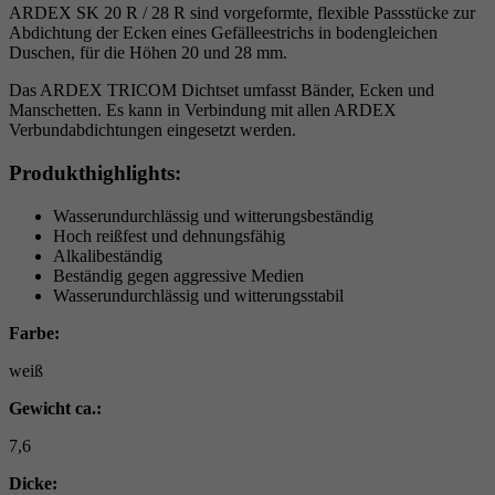
Laufzeit
6 Monate
ARDEX SK 20 R / 28 R sind vorgeformte, flexible Passstücke zur
Abdichtung der Ecken eines Gefälleestrichs in bodengleichen
Duschen, für die Höhen 20 und 28 mm.
reCAPTCHA setzt ein notwendiges Cookie
Zweck
(_GRECAPTCHA), wenn es zum Zweck der
Das ARDEX TRICOM Dichtset umfasst Bänder, Ecken und
Risikoanalyse ausgeführt wird.
Manschetten. Es kann in Verbindung mit allen ARDEX
Verbundabdichtungen eingesetzt werden.
Produkthighlights:
Wasserundurchlässig und witterungsbeständig
Hoch reißfest und dehnungsfähig
Alkalibeständig
Beständig gegen aggressive Medien
Wasserundurchlässig und witterungsstabil
Farbe:
weiß
Gewicht ca.:
7,6
Dicke: