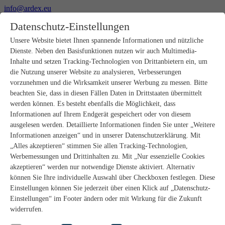
info@ardex.eu
+49 2302 664-0
Datenschutz-Einstellungen
Deutsch
Français
Nederlands
Unsere Website bietet Ihnen spannende Informationen und nützliche
Dienste. Neben den Basisfunktionen nutzen wir auch Multimedia-
Produkte
Inhalte und setzen Tracking-Technologien von Drittanbietern ein, um
Produktübersicht
die Nutzung unserer Website zu analysieren, Verbesserungen
Rohbau
vorzunehmen und die Wirksamkeit unserer Werbung zu messen. Bitte
Estrichverlegung
beachten Sie, dass in diesen Fällen Daten in Drittstaaten übermittelt
Untergrundvorbereitung
werden können. Es besteht ebenfalls die Möglichkeit, dass
Bodenspachtelmassen
Informationen auf Ihrem Endgerät gespeichert oder von diesem
Abdichtungen
Fliesenkleber
ausgelesen werden. Detaillierte Informationen finden Sie unter „Weitere
Fugenmörtel
Informationen anzeigen“ und in unserer Datenschutzerklärung. Mit
Fugendichtstoffe
„Alles akzeptieren“ stimmen Sie allen Tracking-Technologien,
Montagekleber
Werbemessungen und Drittinhalten zu. Mit „Nur essenzielle Cookies
Natursteinverlegung
akzeptieren“ werden nur notwendige Dienste aktiviert. Alternativ
Bodenbelags- und Parkettklebstoffe
können Sie Ihre individuelle Auswahl über Checkboxen festlegen. Diese
Wandspachtelmassen
Zubehör
Einstellungen können Sie jederzeit über einen Klick auf „Datenschutz-
PANDOMO®
Einstellungen“ im Footer ändern oder mit Wirkung für die Zukunft
GUTJAHR – Perfekt im System
widerrufen.
Badsanierung mit wedi
Service