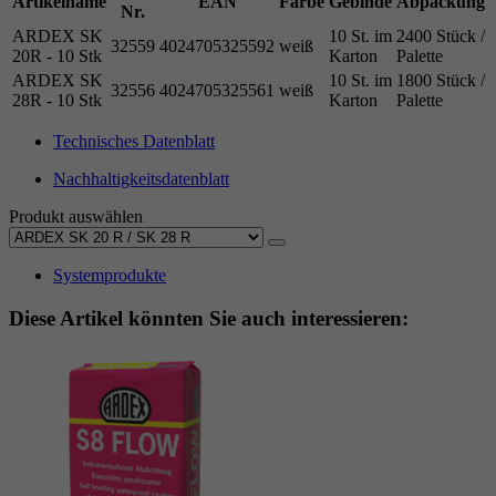
Artikelname
EAN
Farbe
Gebinde
Abpackung
Nr.
ARDEX SK
10 St. im
2400 Stück /
32559
4024705325592
weiß
20R - 10 Stk
Karton
Palette
ARDEX SK
10 St. im
1800 Stück /
32556
4024705325561
weiß
28R - 10 Stk
Karton
Palette
Technisches Datenblatt
Nachhaltigkeitsdatenblatt
Produkt auswählen
Systemprodukte
Diese Artikel könnten Sie auch interessieren: