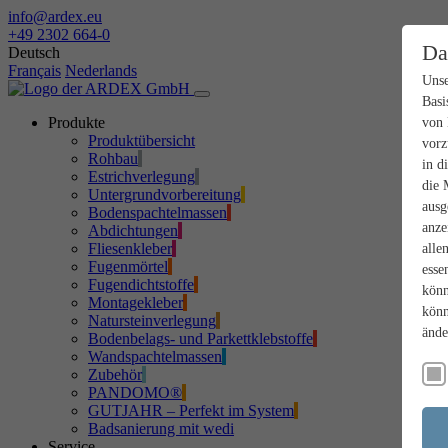
info@ardex.eu
+49 2302 664-0
Da
Deutsch
Français
Nederlands
Unse
Basi
Produkte
von 
Produktübersicht
vorz
Rohbau
in d
Estrichverlegung
die 
Untergrundvorbereitung
ausg
Bodenspachtelmassen
anze
Abdichtungen
Fliesenkleber
alle
Fugenmörtel
esse
Fugendichtstoffe
könn
Montagekleber
könn
Natursteinverlegung
ände
Bodenbelags- und Parkettklebstoffe
Wandspachtelmassen
Zubehör
PANDOMO®
GUTJAHR – Perfekt im System
Badsanierung mit wedi
Service