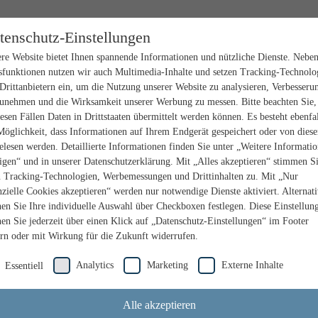
tenschutz-Einstellungen
re Website bietet Ihnen spannende Informationen und nützliche Dienste. Nebe
sfunktionen nutzen wir auch Multimedia-Inhalte und setzen Tracking-Technolo
Drittanbietern ein, um die Nutzung unserer Website zu analysieren, Verbesseru
unehmen und die Wirksamkeit unserer Werbung zu messen. Bitte beachten Sie,
iesen Fällen Daten in Drittstaaten übermittelt werden können. Es besteht ebenfal
Möglichkeit, dass Informationen auf Ihrem Endgerät gespeichert oder von dies
elesen werden. Detaillierte Informationen finden Sie unter „Weitere Informati
igen“ und in unserer Datenschutzerklärung. Mit „Alles akzeptieren“ stimmen S
n Tracking-Technologien, Werbemessungen und Drittinhalten zu. Mit „Nur
nzielle Cookies akzeptieren“ werden nur notwendige Dienste aktiviert. Alternat
en Sie Ihre individuelle Auswahl über Checkboxen festlegen. Diese Einstellun
en Sie jederzeit über einen Klick auf „Datenschutz-Einstellungen“ im Footer
rn oder mit Wirkung für die Zukunft widerrufen.
Analytics
Marketing
Externe Inhalte
Essentiell
Alle akzeptieren