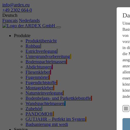
info@ardex.eu
+49 2302 664-0
Da
Deutsch
Français
Nederlands
Unse
Basi
Produkte
von 
Produktübersicht
vorz
Rohbau
in d
Estrichverlegung
die 
Untergrundvorbereitung
ausg
Bodenspachtelmassen
anze
Abdichtungen
Fliesenkleber
alle
Fugenmörtel
esse
Fugendichtstoffe
könn
Montagekleber
könn
Natursteinverlegung
ände
Bodenbelags- und Parkettklebstoffe
Wandspachtelmassen
Zubehör
PANDOMO®
GUTJAHR – Perfekt im System
Badsanierung mit wedi
Service