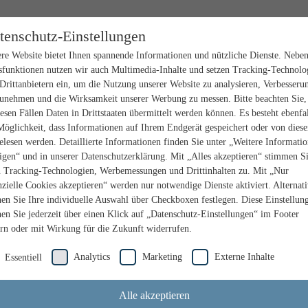
tenschutz-Einstellungen
re Website bietet Ihnen spannende Informationen und nützliche Dienste. Nebe
sfunktionen nutzen wir auch Multimedia-Inhalte und setzen Tracking-Technolo
Drittanbietern ein, um die Nutzung unserer Website zu analysieren, Verbesseru
unehmen und die Wirksamkeit unserer Werbung zu messen. Bitte beachten Sie,
iesen Fällen Daten in Drittstaaten übermittelt werden können. Es besteht ebenfal
Möglichkeit, dass Informationen auf Ihrem Endgerät gespeichert oder von dies
elesen werden. Detaillierte Informationen finden Sie unter „Weitere Informati
igen“ und in unserer Datenschutzerklärung. Mit „Alles akzeptieren“ stimmen S
n Tracking-Technologien, Werbemessungen und Drittinhalten zu. Mit „Nur
nzielle Cookies akzeptieren“ werden nur notwendige Dienste aktiviert. Alternat
en Sie Ihre individuelle Auswahl über Checkboxen festlegen. Diese Einstellun
en Sie jederzeit über einen Klick auf „Datenschutz-Einstellungen“ im Footer
rn oder mit Wirkung für die Zukunft widerrufen.
Analytics
Marketing
Externe Inhalte
Essentiell
Alle akzeptieren