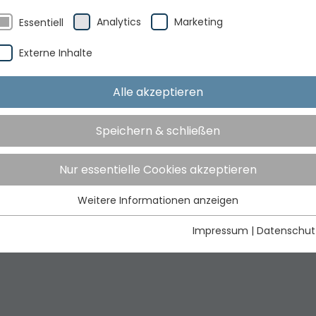
Analytics
Marketing
Essentiell
Externe Inhalte
Alle akzeptieren
Speichern & schließen
Nur essentielle Cookies akzeptieren
Weitere Informationen anzeigen
Essentiell
Essentielle Cookies werden für grundlegende Funktionen der
Impressum
|
Datenschut
Webseite benötigt. Dadurch ist gewährleistet, dass die
Webseite einwandfrei funktioniert.
Cookie-Informationen anzeigen
Name
newsletter