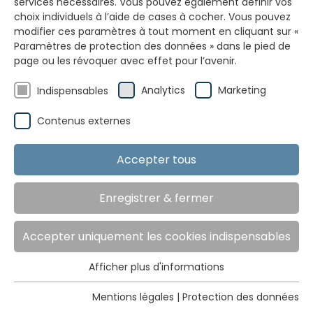
services nécessaires. Vous pouvez également définir vos
choix individuels à l’aide de cases à cocher. Vous pouvez
modifier ces paramètres à tout moment en cliquant sur «
Paramètres de protection des données » dans le pied de
page ou les révoquer avec effet pour l’avenir.
Analytics
Marketing
Indispensables
Contenus externes
Accepter tous
Enregistrer & fermer
Accepter uniquement les cookies indispensables
Afficher plus d'informations
Indispensables
Les cookies indispensables sont requis pour les
Mentions légales
|
Protection des données
fonctions de base du site web. Ils permettent de