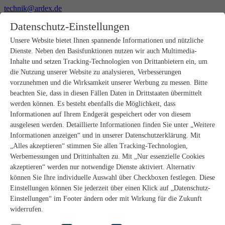
technik@ardex.de
+49 2302 664-0
Datenschutz-Einstellungen
Unsere Website bietet Ihnen spannende Informationen und nützliche
Producten
Dienste. Neben den Basisfunktionen nutzen wir auch Multimedia-
Inhalte und setzen Tracking-Technologien von Drittanbietern ein, um
Zoek
die Nutzung unserer Website zu analysieren, Verbesserungen
Samenwerkingspartners
vorzunehmen und die Wirksamkeit unserer Werbung zu messen. Bitte
beachten Sie, dass in diesen Fällen Daten in Drittstaaten übermittelt
[Translate to Niederländisch:] Home
werden können. Es besteht ebenfalls die Möglichkeit, dass
Samenwerkingspartners
Informationen auf Ihrem Endgerät gespeichert oder von diesem
Facebook
Instagram
YouTube
ausgelesen werden. Detaillierte Informationen finden Sie unter „Weitere
Informationen anzeigen“ und in unserer Datenschutzerklärung. Mit
„Alles akzeptieren“ stimmen Sie allen Tracking-Technologien,
Werbemessungen und Drittinhalten zu. Mit „Nur essenzielle Cookies
akzeptieren“ werden nur notwendige Dienste aktiviert. Alternativ
Contact
können Sie Ihre individuelle Auswahl über Checkboxen festlegen. Diese
Impressum
Einstellungen können Sie jederzeit über einen Klick auf „Datenschutz-
Dataprotectie
Einstellungen“ im Footer ändern oder mit Wirkung für die Zukunft
ALGEMENE VOORWAARDEN
widerrufen.
Cookie-selectie