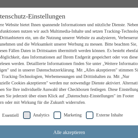
tenschutz-Einstellungen
re Website bietet Ihnen spannende Informationen und nützliche Dienste. Nebe
sfunktionen nutzen wir auch Multimedia-Inhalte und setzen Tracking-Technolo
Drittanbietern ein, um die Nutzung unserer Website zu analysieren, Verbesseru
unehmen und die Wirksamkeit unserer Werbung zu messen. Bitte beachten Sie,
iesen Fällen Daten in Drittstaaten übermittelt werden können. Es besteht ebenfal
Möglichkeit, dass Informationen auf Ihrem Endgerät gespeichert oder von dies
elesen werden. Detaillierte Informationen finden Sie unter „Weitere Informati
igen“ und in unserer Datenschutzerklärung. Mit „Alles akzeptieren“ stimmen S
n Tracking-Technologien, Werbemessungen und Drittinhalten zu. Mit „Nur
oden door
nzielle Cookies akzeptieren“ werden nur notwendige Dienste aktiviert. Alternat
en Sie Ihre individuelle Auswahl über Checkboxen festlegen. Diese Einstellun
en Sie jederzeit über einen Klick auf „Datenschutz-Einstellungen“ im Footer
rn oder mit Wirkung für die Zukunft widerrufen.
Analytics
Marketing
Externe Inhalte
Essentiell
Alle akzeptieren