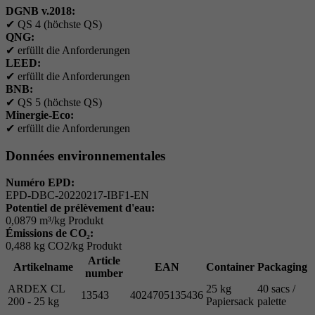
DGNB v.2018:
✔
QS 4 (höchste QS)
QNG:
✔
erfüllt die Anforderungen
LEED:
✔
erfüllt die Anforderungen
BNB:
✔
QS 5 (höchste QS)
Minergie-Eco:
✔
erfüllt die Anforderungen
Données environnementales
Numéro EPD:
EPD-DBC-20220217-IBF1-EN
Potentiel de prélèvement d'eau:
0,0879 m³/kg Produkt
Émissions de CO₂:
0,488 kg CO2/kg Produkt
Article
Artikelname
EAN
Container
Packaging
number
ARDEX CL
25 kg
40 sacs /
13543
4024705135436
200 - 25 kg
Papiersack
palette