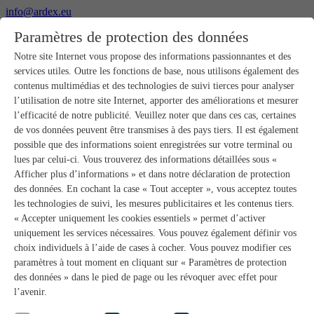
info@ardex.eu
+49 2302 664-0
Paramètres de protection des données
Français
Deutsch
Nederlands
Notre site Internet vous propose des informations passionnantes et des
services utiles. Outre les fonctions de base, nous utilisons également des
Produits
contenus multimédias et des technologies de suivi tierces pour analyser
Aperçu des produits
l’utilisation de notre site Internet, apporter des améliorations et mesurer
Gros-œuvre
l’efficacité de notre publicité. Veuillez noter que dans ces cas, certaines
Pose de chape
de vos données peuvent être transmises à des pays tiers. Il est également
Primaires et préparation de supports
possible que des informations soient enregistrées sur votre terminal ou
Enduits de ragréage pour sols
lues par celui-ci. Vous trouverez des informations détaillées sous «
Étanchéités
Mortiers-colles carrelage
Afficher plus d’informations » et dans notre déclaration de protection
Mortiers de jointoiement
des données. En cochant la case « Tout accepter », vous acceptez toutes
Étanchéités pour joints
les technologies de suivi, les mesures publicitaires et les contenus tiers.
Colles d’assemblage
« Accepter uniquement les cookies essentiels » permet d’activer
Pose de pierres naturelles
uniquement les services nécessaires. Vous pouvez également définir vos
Colles pour revêtements de sols et parquets
choix individuels à l’aide de cases à cocher. Vous pouvez modifier ces
Enduits de ragréage muraux
Accessoires
paramètres à tout moment en cliquant sur « Paramètres de protection
PANDOMO®
des données » dans le pied de page ou les révoquer avec effet pour
GUTJAHR – Le système parfait
l’avenir.
Systèmes salle de bain avec wedi
Service