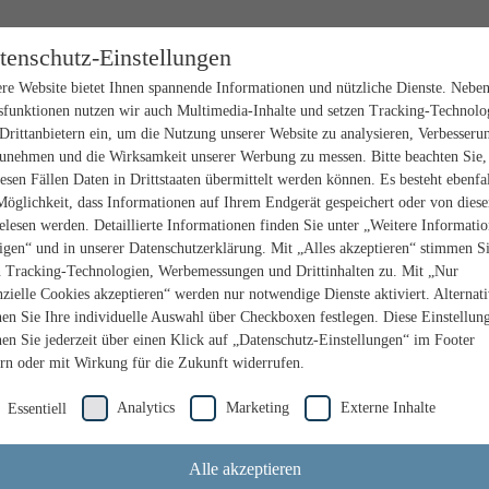
tenschutz-Einstellungen
re Website bietet Ihnen spannende Informationen und nützliche Dienste. Nebe
sfunktionen nutzen wir auch Multimedia-Inhalte und setzen Tracking-Technolo
Drittanbietern ein, um die Nutzung unserer Website zu analysieren, Verbesseru
unehmen und die Wirksamkeit unserer Werbung zu messen. Bitte beachten Sie,
iesen Fällen Daten in Drittstaaten übermittelt werden können. Es besteht ebenfal
Möglichkeit, dass Informationen auf Ihrem Endgerät gespeichert oder von dies
elesen werden. Detaillierte Informationen finden Sie unter „Weitere Informati
igen“ und in unserer Datenschutzerklärung. Mit „Alles akzeptieren“ stimmen S
n Tracking-Technologien, Werbemessungen und Drittinhalten zu. Mit „Nur
nzielle Cookies akzeptieren“ werden nur notwendige Dienste aktiviert. Alternat
en Sie Ihre individuelle Auswahl über Checkboxen festlegen. Diese Einstellun
en Sie jederzeit über einen Klick auf „Datenschutz-Einstellungen“ im Footer
rn oder mit Wirkung für die Zukunft widerrufen.
Analytics
Marketing
Externe Inhalte
Essentiell
Alle akzeptieren