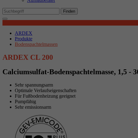
Aufbauberater
Mi
We
Finden
Produktdetails
Ex
ARDEX
Wi
Produkte
In
Bodenspachtelmassen
ARDEX CL 200
Calciumsulfat-Bodenspachtelmasse, 1,5 - 
Sehr spannungsarm
Optimale Verlaufseigenschaften
Für Fußbodenheizung geeignet
Pumpfähig
Sehr emissionsarm