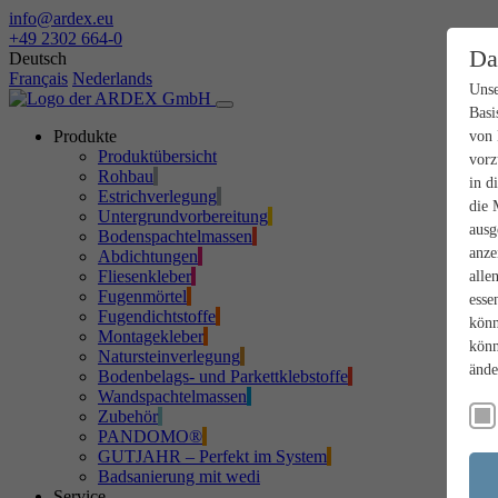
info@ardex.eu
+49 2302 664-0
Da
Deutsch
Français
Nederlands
Unse
Basi
Produkte
von 
Produktübersicht
vorz
Rohbau
in d
Estrichverlegung
die 
Untergrundvorbereitung
ausg
Bodenspachtelmassen
anze
Abdichtungen
Fliesenkleber
alle
Fugenmörtel
esse
Fugendichtstoffe
könn
Montagekleber
könn
Natursteinverlegung
ände
Bodenbelags- und Parkettklebstoffe
Wandspachtelmassen
Zubehör
PANDOMO®
GUTJAHR – Perfekt im System
Badsanierung mit wedi
Service